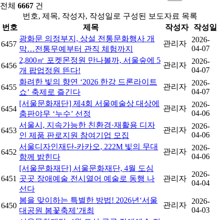
전체
6667
건
번호, 제목, 작성자, 작성일로 구성된 보도자료 목록
번호
제목
작성자
작성일
광화문 의정부지, 상설 전통문화행사 개
2026-
관리자
6457
04-07
막…전통무예부터 관직 체험까지
2,800㎡ 포켓몬정원 만나볼까, 서울숲에 5
2026-
관리자
6456
04-07
개 팝업정원 뜬다!
화려한 빛의 향연 ‘2026 한강 드론라이트
2026-
관리자
6455
04-07
쇼’ 축제로 즐긴다
[서울문화재단] 제4회 서울예술상 대상에
2026-
관리자
6454
04-06
춤판야무 ‘누수’ 선정
서울시, 지속가능한 친환경·재활용 디자
2026-
관리자
6453
04-06
인 제품 판로지원 참여기업 모집
서울디자인재단-카카오, 222M 빛의 무대
2026-
관리자
6452
04-06
함께 밝힌다
[서울문화재단] 서울문화재단, 4월 도심
2026-
6451
곳곳 장애예술 전시열어 예술로 동행 나
관리자
04-04
선다
봄을 맞이하는 특별한 방법! 2026년‘서울
2026-
관리자
6450
04-03
대공원 봄꽃축제’개최