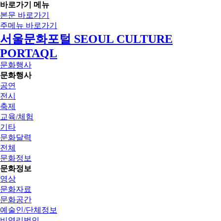
바로가기 메뉴
본문 바로가기
주메뉴 바로가기
서울문화포털 SEOUL CULTURE
PORTAQL
문화행사
문화행사
공연
전시
축제
교육/체험
기타
문화달력
전체
문화정보
문화정보
영상
문화자료
문화공간
예술인/단체정보
비영리법인