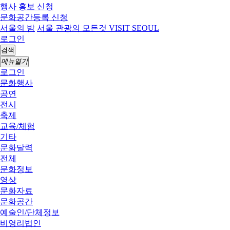
행사 홍보 신청
문화공간등록 신청
서울의 밤
서울 관광의 모든것 VISIT SEOUL
로그인
검색
메뉴열기
로그인
문화행사
공연
전시
축제
교육/체험
기타
문화달력
전체
문화정보
영상
문화자료
문화공간
예술인/단체정보
비영리법인