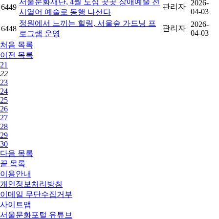
서울문화재단, 4월 도심 곳곳 장애예술 전
2026-
관리자
6449
04-03
시열어 예술로 동행 나선다
정원에서 느끼는 힐링, 서울숲 가드닝 프
2026-
관리자
6448
04-03
로그램 운영
처음
목록
이전
목록
21
22
23
24
25
26
27
28
29
30
다음
목록
끝
목록
이용안내
개인정보처리방침
이메일 무단수집거부
사이트맵
서울문화포털 유튜브