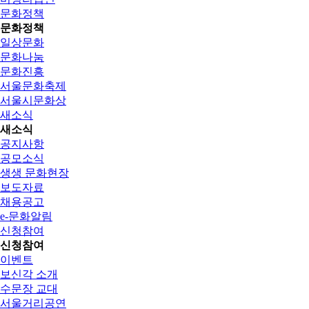
문화정책
문화정책
일상문화
문화나눔
문화진흥
서울문화축제
서울시문화상
새소식
새소식
공지사항
공모소식
생생 문화현장
보도자료
채용공고
e-문화알림
신청참여
신청참여
이벤트
보신각 소개
수문장 교대
서울거리공연