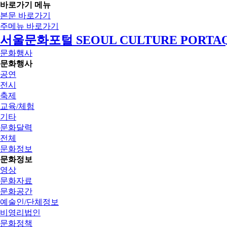
바로가기 메뉴
본문 바로가기
주메뉴 바로가기
서울문화포털 SEOUL CULTURE PORTA
문화행사
문화행사
공연
전시
축제
교육/체험
기타
문화달력
전체
문화정보
문화정보
영상
문화자료
문화공간
예술인/단체정보
비영리법인
문화정책