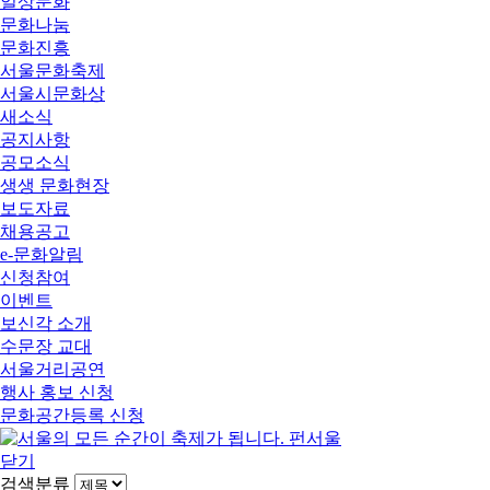
일상문화
문화나눔
문화진흥
서울문화축제
서울시문화상
새소식
공지사항
공모소식
생생 문화현장
보도자료
채용공고
e-문화알림
신청참여
이벤트
보신각 소개
수문장 교대
서울거리공연
행사 홍보 신청
문화공간등록 신청
닫기
검색분류