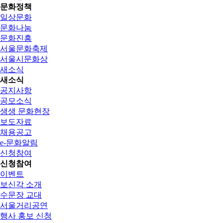
문화정책
일상문화
문화나눔
문화진흥
서울문화축제
서울시문화상
새소식
새소식
공지사항
공모소식
생생 문화현장
보도자료
채용공고
e-문화알림
신청참여
신청참여
이벤트
보신각 소개
수문장 교대
서울거리공연
행사 홍보 신청