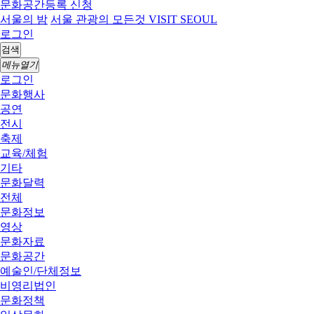
문화공간등록 신청
서울의 밤
서울 관광의 모든것 VISIT SEOUL
로그인
검색
메뉴열기
로그인
문화행사
공연
전시
축제
교육/체험
기타
문화달력
전체
문화정보
영상
문화자료
문화공간
예술인/단체정보
비영리법인
문화정책