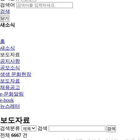
검색어
검색
닫기
새소식
홈
새소식
보도자료
공지사항
공모소식
생생 문화현장
보도자료
채용공고
e-문화알림
e-book
뉴스레터
보도자료
검색분류
검색
검색
전체
6667
건