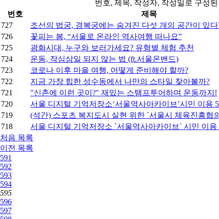
번호, 제목, 작성자, 작성일로 구성
번호
제목
727
조선의 법궁, 경복궁에는 숨겨진 다섯 개의 공간이 있다?
726
꽃피는 봄, “서울로 온라인 역사여행 떠나요”
725
광화시대, 누구와 보러가세요? 유형별 체험 추천
724
운동, 작심삼일 되지 않는 법 (ft.서울온밴드)
723
코로나 이후 마을 여행, 어떻게 준비해야 할까?
722
지금 가장 힙한 성수동에서 나만의 스타일 찾아볼까?
721
"신촌에 이런 곳이?" 재밌는 스탬프투어하며 운동까지!
720
서울 디지털 기억저장소‘서울역사아카이브’시민 이용 5
719
(석간) 스포츠 복지도시 실현 위한 `서울시 체육진흥협의
718
서울 디지털 기억저장소 `서울역사아카이브` 시민 이용 
처음
목록
이전
목록
591
592
593
594
595
596
597