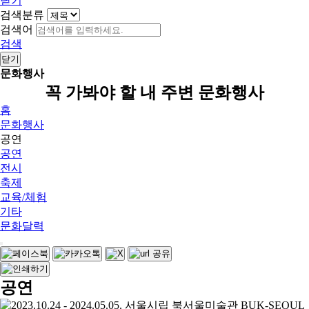
닫기
검색분류
검색어
검색
닫기
문화행사
꼭 가봐야 할 내 주변 문화행사
홈
문화행사
공연
공연
전시
축제
교육/체험
기타
문화달력
공연