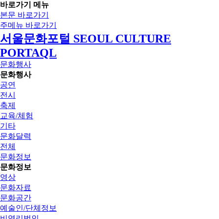
바로가기 메뉴
본문 바로가기
주메뉴 바로가기
서울문화포털 SEOUL CULTURE
PORTAQL
문화행사
문화행사
공연
전시
축제
교육/체험
기타
문화달력
전체
문화정보
문화정보
영상
문화자료
문화공간
예술인/단체정보
비영리법인