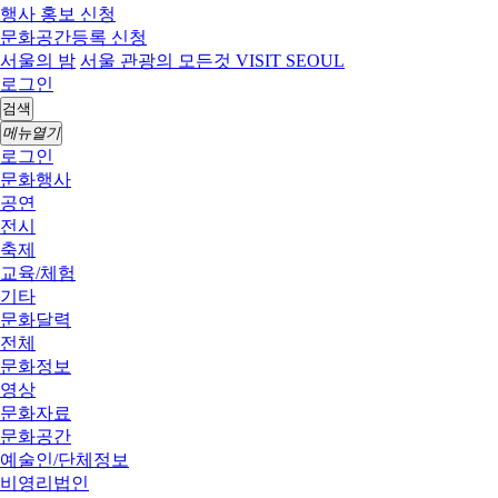
행사 홍보 신청
문화공간등록 신청
서울의 밤
서울 관광의 모든것 VISIT SEOUL
로그인
검색
메뉴열기
로그인
문화행사
공연
전시
축제
교육/체험
기타
문화달력
전체
문화정보
영상
문화자료
문화공간
예술인/단체정보
비영리법인