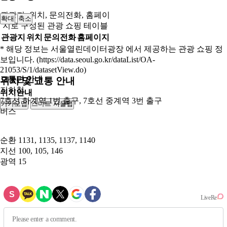
관광지, 위치, 문의전화, 홈페이
확대
축소
지로 구성된 관광 쇼핑 테이블
관광지
위치
문의전화
홈페이지
* 해당 정보는 서울열린데이터광장 에서 제공하는 관광 쇼핑 정
보입니다. (https://data.seoul.go.kr/dataList/OA-
21053/S/1/datasetView.do)
교통편 안내
위치 및 교통 안내
지하철
위치안내
7호선 하계역 1번 출구, 7호선 중계역 3번 출구
카카오맵
스마트 서울맵
250m
버스
순환
1131, 1135, 1137, 1140
지선
100, 105, 146
광역
15