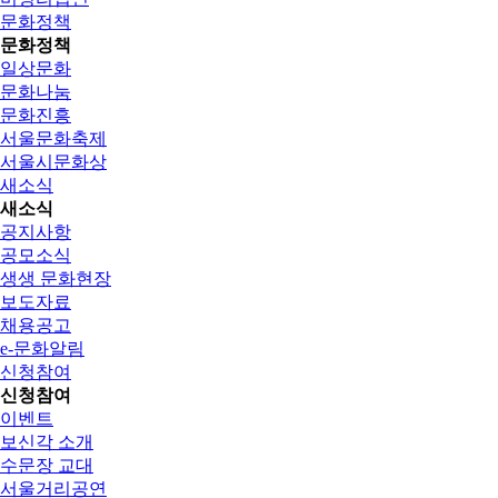
문화정책
문화정책
일상문화
문화나눔
문화진흥
서울문화축제
서울시문화상
새소식
새소식
공지사항
공모소식
생생 문화현장
보도자료
채용공고
e-문화알림
신청참여
신청참여
이벤트
보신각 소개
수문장 교대
서울거리공연