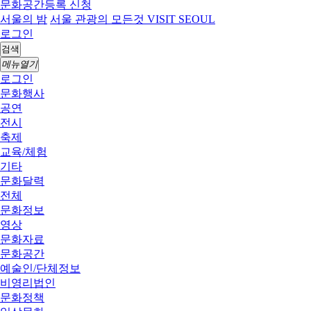
문화공간등록 신청
서울의 밤
서울 관광의 모든것 VISIT SEOUL
로그인
검색
메뉴열기
로그인
문화행사
공연
전시
축제
교육/체험
기타
문화달력
전체
문화정보
영상
문화자료
문화공간
예술인/단체정보
비영리법인
문화정책