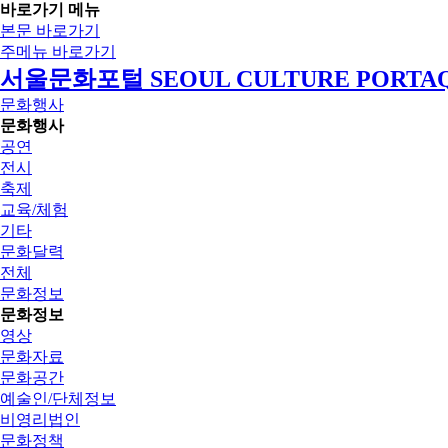
바로가기 메뉴
본문 바로가기
주메뉴 바로가기
서울문화포털 SEOUL CULTURE PORTA
문화행사
문화행사
공연
전시
축제
교육/체험
기타
문화달력
전체
문화정보
문화정보
영상
문화자료
문화공간
예술인/단체정보
비영리법인
문화정책