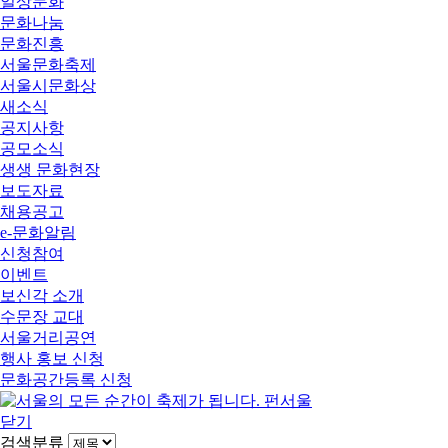
일상문화
문화나눔
문화진흥
서울문화축제
서울시문화상
새소식
공지사항
공모소식
생생 문화현장
보도자료
채용공고
e-문화알림
신청참여
이벤트
보신각 소개
수문장 교대
서울거리공연
행사 홍보 신청
문화공간등록 신청
닫기
검색분류