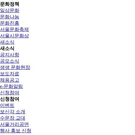
문화정책
일상문화
문화나눔
문화진흥
서울문화축제
서울시문화상
새소식
새소식
공지사항
공모소식
생생 문화현장
보도자료
채용공고
e-문화알림
신청참여
신청참여
이벤트
보신각 소개
수문장 교대
서울거리공연
행사 홍보 신청