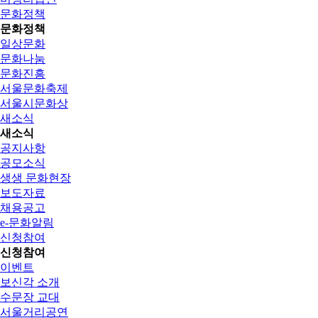
문화정책
문화정책
일상문화
문화나눔
문화진흥
서울문화축제
서울시문화상
새소식
새소식
공지사항
공모소식
생생 문화현장
보도자료
채용공고
e-문화알림
신청참여
신청참여
이벤트
보신각 소개
수문장 교대
서울거리공연