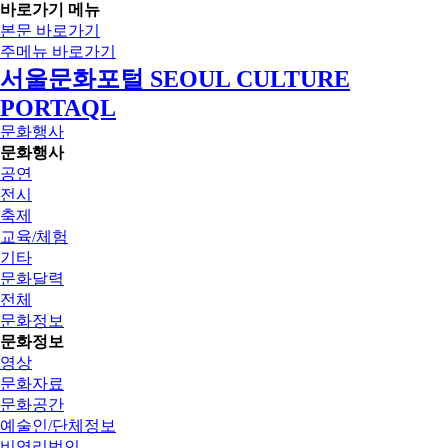
바로가기 메뉴
본문 바로가기
주메뉴 바로가기
서울문화포털 SEOUL CULTURE
PORTAQL
문화행사
문화행사
공연
전시
축제
교육/체험
기타
문화달력
전체
문화정보
문화정보
영상
문화자료
문화공간
예술인/단체정보
비영리법인