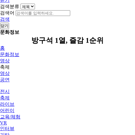
닫기
검색분류
검색어
검색
닫기
문화정보
방구석 1열, 즐감 1순위
홈
문화정보
영상
축제
영상
공연
전시
축제
라이브
어린이
교육/체험
VR
인터뷰
기타