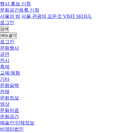
행사 홍보 신청
문화공간등록 신청
서울의 밤
서울 관광의 모든것 VISIT SEOUL
로그인
검색
메뉴열기
로그인
문화행사
공연
전시
축제
교육/체험
기타
문화달력
전체
문화정보
영상
문화자료
문화공간
예술인/단체정보
비영리법인