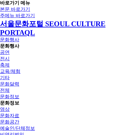
바로가기 메뉴
본문 바로가기
주메뉴 바로가기
서울문화포털 SEOUL CULTURE
PORTAQL
문화행사
문화행사
공연
전시
축제
교육/체험
기타
문화달력
전체
문화정보
문화정보
영상
문화자료
문화공간
예술인/단체정보
비영리법인