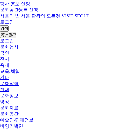
행사 홍보 신청
문화공간등록 신청
서울의 밤
서울 관광의 모든것 VISIT SEOUL
로그인
검색
메뉴열기
로그인
문화행사
공연
전시
축제
교육/체험
기타
문화달력
전체
문화정보
영상
문화자료
문화공간
예술인/단체정보
비영리법인