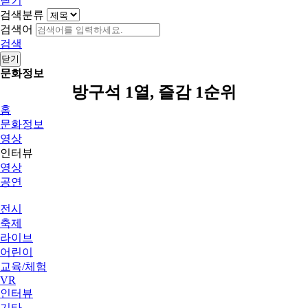
닫기
검색분류
검색어
검색
닫기
문화정보
방구석 1열, 즐감 1순위
홈
문화정보
영상
인터뷰
영상
공연
전시
축제
라이브
어린이
교육/체험
VR
인터뷰
기타