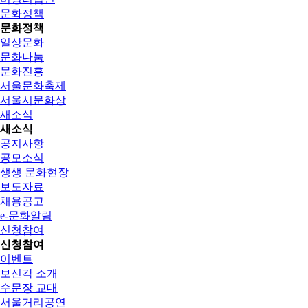
문화정책
문화정책
일상문화
문화나눔
문화진흥
서울문화축제
서울시문화상
새소식
새소식
공지사항
공모소식
생생 문화현장
보도자료
채용공고
e-문화알림
신청참여
신청참여
이벤트
보신각 소개
수문장 교대
서울거리공연