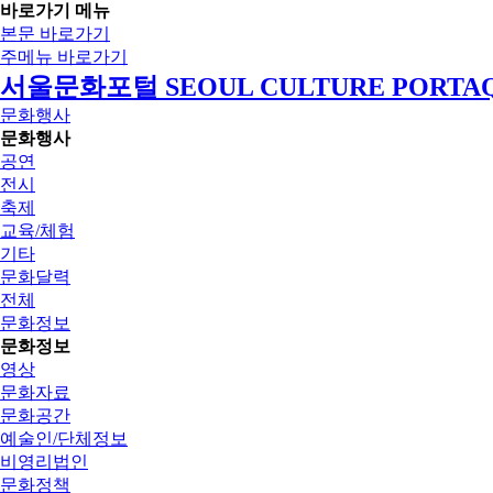
바로가기 메뉴
본문 바로가기
주메뉴 바로가기
서울문화포털 SEOUL CULTURE PORTA
문화행사
문화행사
공연
전시
축제
교육/체험
기타
문화달력
전체
문화정보
문화정보
영상
문화자료
문화공간
예술인/단체정보
비영리법인
문화정책