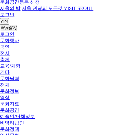
문화공간등록 신청
서울의 밤
서울 관광의 모든것 VISIT SEOUL
로그인
검색
메뉴열기
로그인
문화행사
공연
전시
축제
교육/체험
기타
문화달력
전체
문화정보
영상
문화자료
문화공간
예술인/단체정보
비영리법인
문화정책