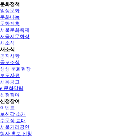
문화정책
일상문화
문화나눔
문화진흥
서울문화축제
서울시문화상
새소식
새소식
공지사항
공모소식
생생 문화현장
보도자료
채용공고
e-문화알림
신청참여
신청참여
이벤트
보신각 소개
수문장 교대
서울거리공연
행사 홍보 신청