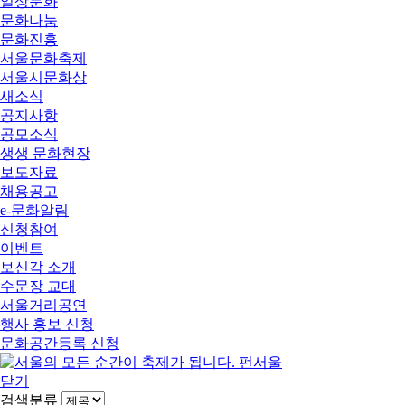
일상문화
문화나눔
문화진흥
서울문화축제
서울시문화상
새소식
공지사항
공모소식
생생 문화현장
보도자료
채용공고
e-문화알림
신청참여
이벤트
보신각 소개
수문장 교대
서울거리공연
행사 홍보 신청
문화공간등록 신청
닫기
검색분류