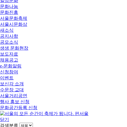
일상문화
문화나눔
문화진흥
서울문화축제
서울시문화상
새소식
공지사항
공모소식
생생 문화현장
보도자료
채용공고
e-문화알림
신청참여
이벤트
보신각 소개
수문장 교대
서울거리공연
행사 홍보 신청
문화공간등록 신청
닫기
검색분류