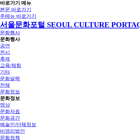
바로가기 메뉴
본문 바로가기
주메뉴 바로가기
서울문화포털 SEOUL CULTURE PORTA
문화행사
문화행사
공연
전시
축제
교육/체험
기타
문화달력
전체
문화정보
문화정보
영상
문화자료
문화공간
예술인/단체정보
비영리법인
문화정책