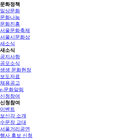
문화정책
일상문화
문화나눔
문화진흥
서울문화축제
서울시문화상
새소식
새소식
공지사항
공모소식
생생 문화현장
보도자료
채용공고
e-문화알림
신청참여
신청참여
이벤트
보신각 소개
수문장 교대
서울거리공연
행사 홍보 신청