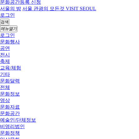
문화공간등록 신청
서울의 밤
서울 관광의 모든것 VISIT SEOUL
로그인
검색
메뉴열기
로그인
문화행사
공연
전시
축제
교육/체험
기타
문화달력
전체
문화정보
영상
문화자료
문화공간
예술인/단체정보
비영리법인
문화정책