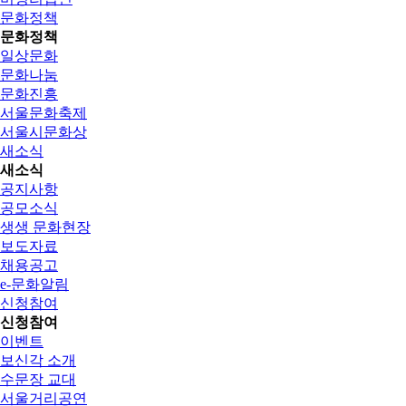
문화정책
문화정책
일상문화
문화나눔
문화진흥
서울문화축제
서울시문화상
새소식
새소식
공지사항
공모소식
생생 문화현장
보도자료
채용공고
e-문화알림
신청참여
신청참여
이벤트
보신각 소개
수문장 교대
서울거리공연