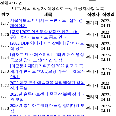
전체
4317
건
번호, 제목, 작성자, 작성일로 구성된 공지사항 목록
번호
제목
작성자
작성일
서울책보고 어디서든 북콘서트 - 삶의 경
2022-
관리자
1277
04-11
제이야기
[공모] 2022 연희문학창작촌 웹진 《비
2022-
관리자
1276
04-11
유》 ‘하다’ 프로젝트 공모 안내
[2022 DDP 영디자이너 잡페어] 참여자 모
2022-
관리자
1275
04-11
집 공고
[겸재교 댄스 페스티벌] 온라인 댄스 영상
2022-
관리자
1274
04-11
공모전 참가 모집(*기간 연장)
[마포문화재단] 기획공연 2022 한국 가곡
2022-
1273
세기의 콘서트 "#3.굿모닝 가곡" 티켓오픈
관리자
04-11
안내!
2022 마포 문화예술교육 꿈타래엮기 참여
2022-
관리자
1272
04-11
작가 공모
2023년 충무아트센터 중극장 블랙 정기대
2022-
관리자
1271
04-11
관 모집
2023년 충무아트센터 대극장 정기대관 모
2022-
관리자
1270
04-11
집