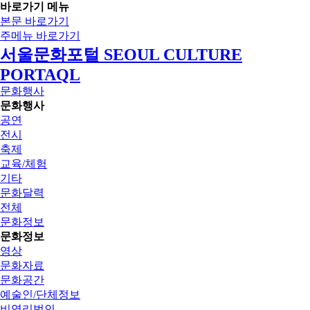
바로가기 메뉴
본문 바로가기
주메뉴 바로가기
서울문화포털 SEOUL CULTURE
PORTAQL
문화행사
문화행사
공연
전시
축제
교육/체험
기타
문화달력
전체
문화정보
문화정보
영상
문화자료
문화공간
예술인/단체정보
비영리법인