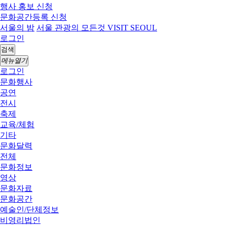
행사 홍보 신청
문화공간등록 신청
서울의 밤
서울 관광의 모든것 VISIT SEOUL
로그인
검색
메뉴열기
로그인
문화행사
공연
전시
축제
교육/체험
기타
문화달력
전체
문화정보
영상
문화자료
문화공간
예술인/단체정보
비영리법인