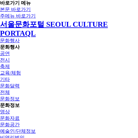
바로가기 메뉴
본문 바로가기
주메뉴 바로가기
서울문화포털 SEOUL CULTURE
PORTAQL
문화행사
문화행사
공연
전시
축제
교육/체험
기타
문화달력
전체
문화정보
문화정보
영상
문화자료
문화공간
예술인/단체정보
비영리법인