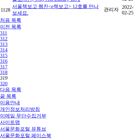
서울책보고 웹진<e책보고> 12호를 만나
2022-
관리자
1128
02-25
보세요.
처음
목록
이전
목록
311
312
313
314
315
316
317
318
319
320
다음
목록
끝
목록
이용안내
개인정보처리방침
이메일 무단수집거부
사이트맵
서울문화포털 유튜브
서울문화포털 페이스북