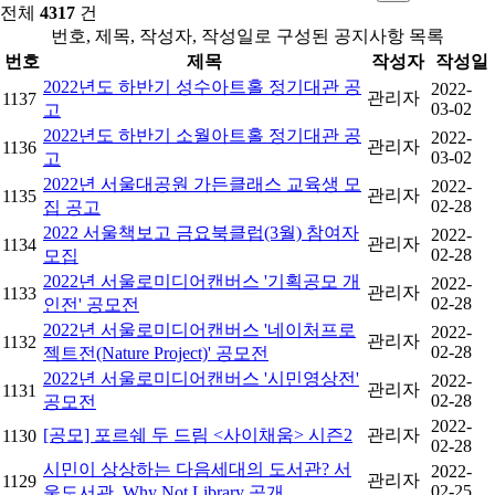
전체
4317
건
번호, 제목, 작성자, 작성일로 구성된 공지사항 목록
번호
제목
작성자
작성일
2022년도 하반기 성수아트홀 정기대관 공
2022-
관리자
1137
03-02
고
2022년도 하반기 소월아트홀 정기대관 공
2022-
관리자
1136
03-02
고
2022년 서울대공원 가든클래스 교육생 모
2022-
관리자
1135
02-28
집 공고
2022 서울책보고 금요북클럽(3월) 참여자
2022-
관리자
1134
02-28
모집
2022년 서울로미디어캔버스 '기획공모 개
2022-
관리자
1133
02-28
인전' 공모전
2022년 서울로미디어캔버스 '네이처프로
2022-
관리자
1132
02-28
젝트전(Nature Project)' 공모전
2022년 서울로미디어캔버스 '시민영상전'
2022-
관리자
1131
02-28
공모전
2022-
[공모] 포르쉐 두 드림 <사이채움> 시즌2
관리자
1130
02-28
시민이 상상하는 다음세대의 도서관? 서
2022-
관리자
1129
02-25
울도서관, Why Not Library 공개