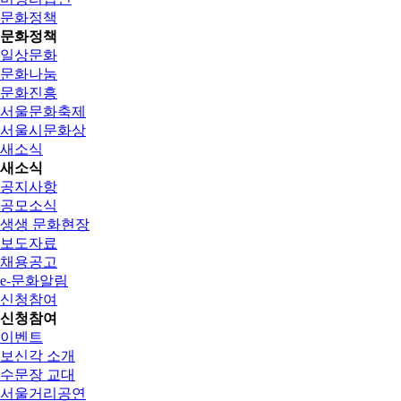
문화정책
문화정책
일상문화
문화나눔
문화진흥
서울문화축제
서울시문화상
새소식
새소식
공지사항
공모소식
생생 문화현장
보도자료
채용공고
e-문화알림
신청참여
신청참여
이벤트
보신각 소개
수문장 교대
서울거리공연