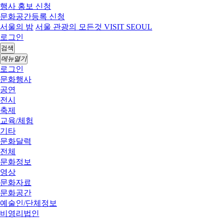
행사 홍보 신청
문화공간등록 신청
서울의 밤
서울 관광의 모든것 VISIT SEOUL
로그인
검색
메뉴열기
로그인
문화행사
공연
전시
축제
교육/체험
기타
문화달력
전체
문화정보
영상
문화자료
문화공간
예술인/단체정보
비영리법인