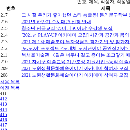
번호, 제목, 작성자, 작
번호
제목
217
그 시절 우리가 좋아했던 스타 총출동! 돈의문구락부
216
2021년 하반기 수시대관 신청 안내
215
청소년 연극교실 '쇼미더 씨어터' 수강생 모집
214
[2021년 PLAY-UP 아카데미 모집] 시간과 공간과 몸
213
2021 제 1차 예술분야 투자상담회 참가기업 및 참가자
212
'도.도.야' 프로젝트 <도대체 도서관이야 공연장이야>
211
북서울미술관 《길은 너무나 길고 종이는 조그맣기 
210
2021 자치구 예술교육 기반조성 지원사업 <동작 예술
209
2021 노원생활문화예술이야기 아카데미 참여자 모집 
208
2021 노원생활문화예술이야기 아카데미 참여자 모집 
처음
목록
이전
목록
411
412
413
414
415
416
417