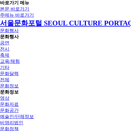
바로가기 메뉴
본문 바로가기
주메뉴 바로가기
서울문화포털 SEOUL CULTURE PORTA
문화행사
문화행사
공연
전시
축제
교육/체험
기타
문화달력
전체
문화정보
문화정보
영상
문화자료
문화공간
예술인/단체정보
비영리법인
문화정책