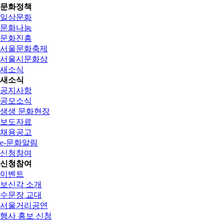
문화정책
일상문화
문화나눔
문화진흥
서울문화축제
서울시문화상
새소식
새소식
공지사항
공모소식
생생 문화현장
보도자료
채용공고
e-문화알림
신청참여
신청참여
이벤트
보신각 소개
수문장 교대
서울거리공연
행사 홍보 신청