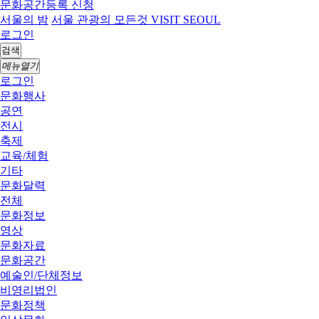
문화공간등록 신청
서울의 밤
서울 관광의 모든것 VISIT SEOUL
로그인
검색
메뉴열기
로그인
문화행사
공연
전시
축제
교육/체험
기타
문화달력
전체
문화정보
영상
문화자료
문화공간
예술인/단체정보
비영리법인
문화정책