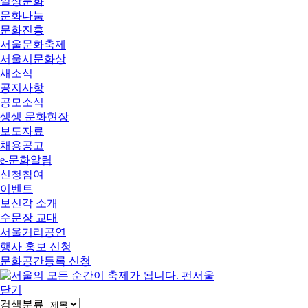
일상문화
문화나눔
문화진흥
서울문화축제
서울시문화상
새소식
공지사항
공모소식
생생 문화현장
보도자료
채용공고
e-문화알림
신청참여
이벤트
보신각 소개
수문장 교대
서울거리공연
행사 홍보 신청
문화공간등록 신청
닫기
검색분류