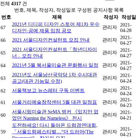
전체
4317
건
번호, 제목, 작성자, 작성일로 구성된 공지사항 목록
번호
제목
작성자
작성일
2021년 디디피 디자인 스토어 제1차 우수
2021-
관리자
67
04-28
디자인·공예 제품 입점 공모
2021-
2021 서울디자인컨설턴트 모집 안내
관리자
66
04-27
2021 서울디자인컨설턴트「청년디자이
2021-
관리자
65
04-27
너」모집 안내
2021-
2021년 5월 북서울미술관 문화행사 일정
관리자
64
04-27
2021년도 서울남산국악당 1차 수시대관
2021-
관리자
63
04-24
공고(대관 가능일 수정)
2021-
서울책보고 뉴스레터 구독 이벤트
관리자
62
04-24
2021-
서울거리예술창작센터 5월 대관 일정표
관리자
61
04-23
서울시립미술관 SeMA 벙커 《있지만 없
2021-
관리자
60
04-21
었던 Naming the Nameless》 전시
도전하세요! 다시 돌아온 드럼경연대회,
2021-
59
「서울드럼페스티벌…“더 드러머(The
관리자
04-21