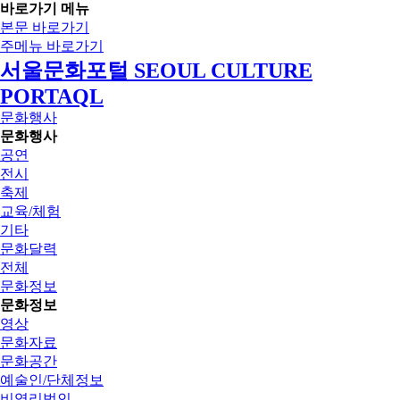
바로가기 메뉴
본문 바로가기
주메뉴 바로가기
서울문화포털 SEOUL CULTURE
PORTAQL
문화행사
문화행사
공연
전시
축제
교육/체험
기타
문화달력
전체
문화정보
문화정보
영상
문화자료
문화공간
예술인/단체정보
비영리법인