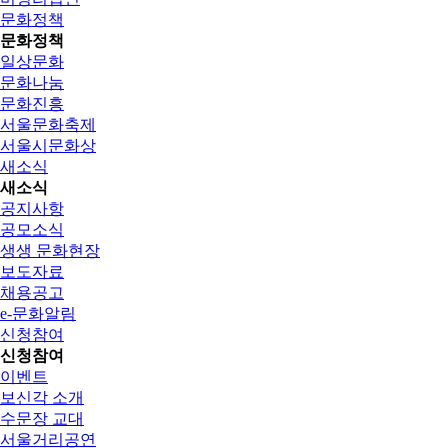
문화정책
문화정책
일상문화
문화나눔
문화진흥
서울문화축제
서울시문화상
새소식
새소식
공지사항
공모소식
생생 문화현장
보도자료
채용공고
e-문화알림
신청참여
신청참여
이벤트
보신각 소개
수문장 교대
서울거리공연