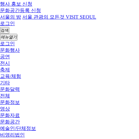
행사 홍보 신청
문화공간등록 신청
서울의 밤
서울 관광의 모든것 VISIT SEOUL
로그인
검색
메뉴열기
로그인
문화행사
공연
전시
축제
교육/체험
기타
문화달력
전체
문화정보
영상
문화자료
문화공간
예술인/단체정보
비영리법인