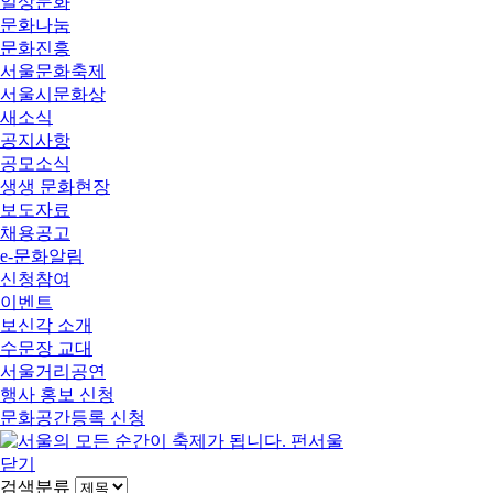
일상문화
문화나눔
문화진흥
서울문화축제
서울시문화상
새소식
공지사항
공모소식
생생 문화현장
보도자료
채용공고
e-문화알림
신청참여
이벤트
보신각 소개
수문장 교대
서울거리공연
행사 홍보 신청
문화공간등록 신청
닫기
검색분류