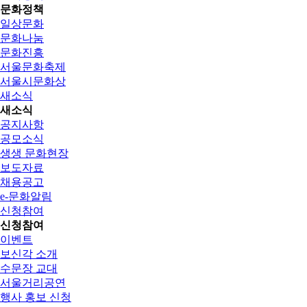
문화정책
일상문화
문화나눔
문화진흥
서울문화축제
서울시문화상
새소식
새소식
공지사항
공모소식
생생 문화현장
보도자료
채용공고
e-문화알림
신청참여
신청참여
이벤트
보신각 소개
수문장 교대
서울거리공연
행사 홍보 신청