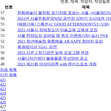
번호, 제목, 작성자, 작성일
번호
제목
57
문화예술이 물처럼 공기처럼 흐르는 서울, (서울365거
56
2021년 서울돈화문국악당 공연장 상반기 수시대관 가능일정
55
[배렴가옥] 기획전시 'GOOD AFTERNOON'(5/1~5/30)
54
2021 서울시 장애청소년 미술교육 교육생 모집
53
서울 한양도성 모바일 앱 퀴즈 이벤트(1차) 실시 안내
52
2021 청년예술청 융합예술 AR-SAPY 참여자 모집
51
북큐레이션 '다시, 자연'
50
2021 시즌 2 정기공연 일부 프로그램 변경
49
서울디자인재단 불용물품 무상양여 공고
48
2021 제21회 여성마라톤 with 랜선스포츠 개최
처음
목록
이전
목록
421
422
423
424
425
426
427