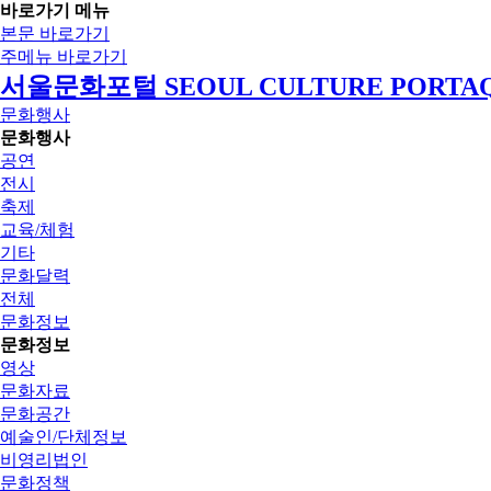
바로가기 메뉴
본문 바로가기
주메뉴 바로가기
서울문화포털 SEOUL CULTURE PORTA
문화행사
문화행사
공연
전시
축제
교육/체험
기타
문화달력
전체
문화정보
문화정보
영상
문화자료
문화공간
예술인/단체정보
비영리법인
문화정책