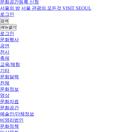
문화공간등록 신청
서울의 밤
서울 관광의 모든것 VISIT SEOUL
로그인
검색
메뉴열기
로그인
문화행사
공연
전시
축제
교육/체험
기타
문화달력
전체
문화정보
영상
문화자료
문화공간
예술인/단체정보
비영리법인
문화정책