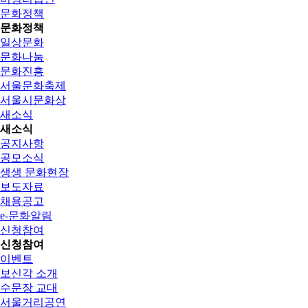
문화정책
문화정책
일상문화
문화나눔
문화진흥
서울문화축제
서울시문화상
새소식
새소식
공지사항
공모소식
생생 문화현장
보도자료
채용공고
e-문화알림
신청참여
신청참여
이벤트
보신각 소개
수문장 교대
서울거리공연