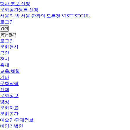
행사 홍보 신청
문화공간등록 신청
서울의 밤
서울 관광의 모든것 VISIT SEOUL
로그인
검색
메뉴열기
로그인
문화행사
공연
전시
축제
교육/체험
기타
문화달력
전체
문화정보
영상
문화자료
문화공간
예술인/단체정보
비영리법인