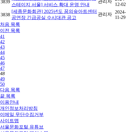
관리자
3839
12-02
스테이지 서울] 서비스 확대 운영 안내
[세종문화회관] 2025년도 꿈의숲아트센터
2024-
관리자
3838
11-29
공연장 긴급공실 수시대관 공고
처음
목록
이전
목록
41
42
43
44
45
46
47
48
49
50
다음
목록
끝
목록
이용안내
개인정보처리방침
이메일 무단수집거부
사이트맵
서울문화포털 유튜브