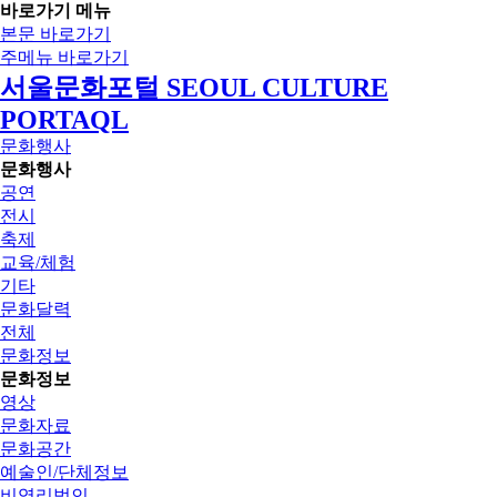
바로가기 메뉴
본문 바로가기
주메뉴 바로가기
서울문화포털 SEOUL CULTURE
PORTAQL
문화행사
문화행사
공연
전시
축제
교육/체험
기타
문화달력
전체
문화정보
문화정보
영상
문화자료
문화공간
예술인/단체정보
비영리법인