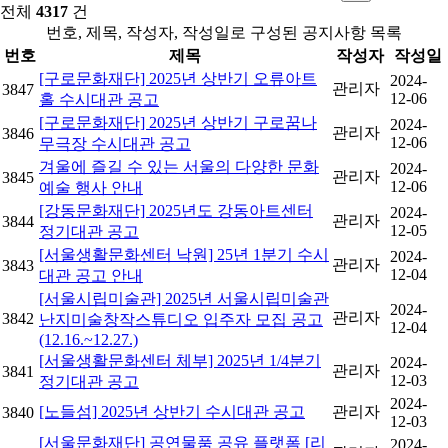
전체
4317
건
번호, 제목, 작성자, 작성일로 구성된 공지사항 목록
번호
제목
작성자
작성일
[구로문화재단] 2025년 상반기 오류아트
2024-
관리자
3847
12-06
홀 수시대관 공고
[구로문화재단] 2025년 상반기 구로꿈나
2024-
관리자
3846
12-06
무극장 수시대관 공고
겨울에 즐길 수 있는 서울의 다양한 문화
2024-
관리자
3845
12-06
예술 행사 안내
[강동문화재단] 2025년도 강동아트센터
2024-
관리자
3844
12-05
정기대관 공고
[서울생활문화센터 낙원] 25년 1분기 수시
2024-
관리자
3843
12-04
대관 공고 안내
[서울시립미술관] 2025년 서울시립미술관
2024-
관리자
3842
난지미술창작스튜디오 입주자 모집 공고
12-04
(12.16.~12.27.)
[서울생활문화센터 체부] 2025년 1/4분기
2024-
관리자
3841
12-03
정기대관 공고
2024-
[노들섬] 2025년 상반기 수시대관 공고
관리자
3840
12-03
[서울문화재단] 공연물품 공유 플랫폼 [리
2024-