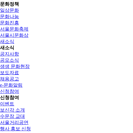
문화정책
일상문화
문화나눔
문화진흥
서울문화축제
서울시문화상
새소식
새소식
공지사항
공모소식
생생 문화현장
보도자료
채용공고
e-문화알림
신청참여
신청참여
이벤트
보신각 소개
수문장 교대
서울거리공연
행사 홍보 신청