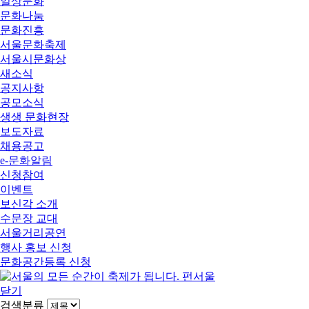
일상문화
문화나눔
문화진흥
서울문화축제
서울시문화상
새소식
공지사항
공모소식
생생 문화현장
보도자료
채용공고
e-문화알림
신청참여
이벤트
보신각 소개
수문장 교대
서울거리공연
행사 홍보 신청
문화공간등록 신청
닫기
검색분류