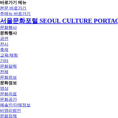
바로가기 메뉴
본문 바로가기
주메뉴 바로가기
서울문화포털 SEOUL CULTURE PORTA
문화행사
문화행사
공연
전시
축제
교육/체험
기타
문화달력
전체
문화정보
문화정보
영상
문화자료
문화공간
예술인/단체정보
비영리법인
문화정책