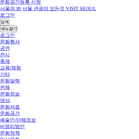
문화공간등록 신청
서울의 밤
서울 관광의 모든것 VISIT SEOUL
로그인
검색
메뉴열기
로그인
문화행사
공연
전시
축제
교육/체험
기타
문화달력
전체
문화정보
영상
문화자료
문화공간
예술인/단체정보
비영리법인
문화정책