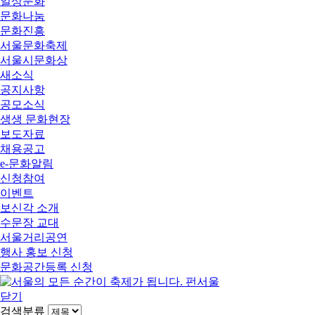
일상문화
문화나눔
문화진흥
서울문화축제
서울시문화상
새소식
공지사항
공모소식
생생 문화현장
보도자료
채용공고
e-문화알림
신청참여
이벤트
보신각 소개
수문장 교대
서울거리공연
행사 홍보 신청
문화공간등록 신청
닫기
검색분류