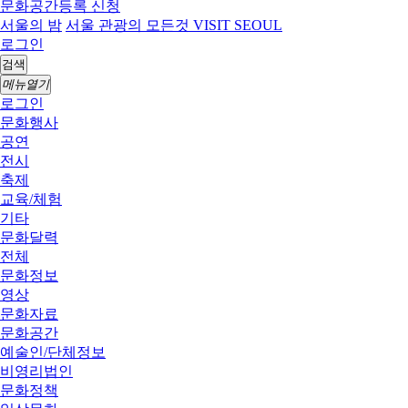
문화공간등록 신청
서울의 밤
서울 관광의 모든것 VISIT SEOUL
로그인
검색
메뉴열기
로그인
문화행사
공연
전시
축제
교육/체험
기타
문화달력
전체
문화정보
영상
문화자료
문화공간
예술인/단체정보
비영리법인
문화정책