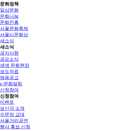
문화정책
일상문화
문화나눔
문화진흥
서울문화축제
서울시문화상
새소식
새소식
공지사항
공모소식
생생 문화현장
보도자료
채용공고
e-문화알림
신청참여
신청참여
이벤트
보신각 소개
수문장 교대
서울거리공연
행사 홍보 신청