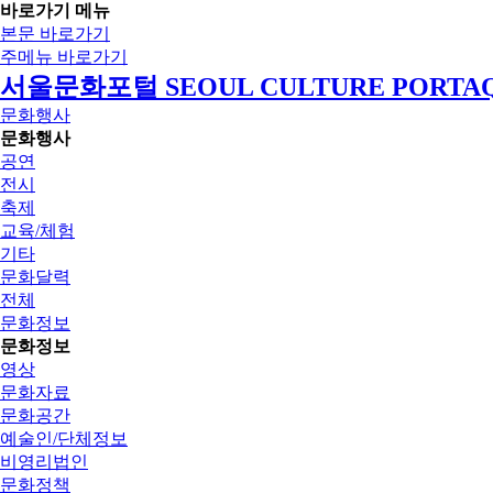
바로가기 메뉴
본문 바로가기
주메뉴 바로가기
서울문화포털 SEOUL CULTURE PORTA
문화행사
문화행사
공연
전시
축제
교육/체험
기타
문화달력
전체
문화정보
문화정보
영상
문화자료
문화공간
예술인/단체정보
비영리법인
문화정책