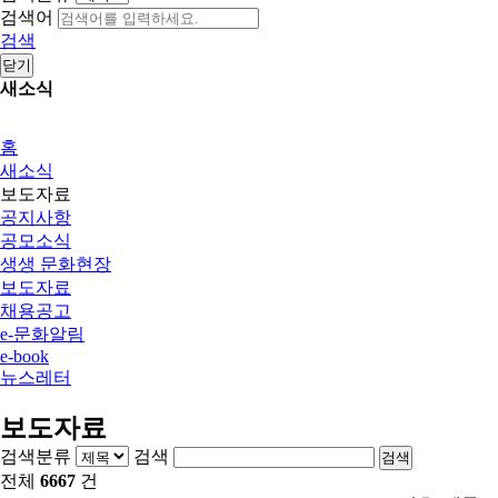
검색어
검색
닫기
새소식
홈
새소식
보도자료
공지사항
공모소식
생생 문화현장
보도자료
채용공고
e-문화알림
e-book
뉴스레터
보도자료
검색분류
검색
검색
전체
6667
건