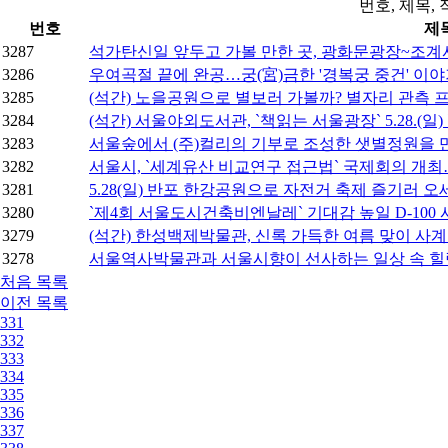
번호, 제목,
번호
제
3287
석가탄신일 앞두고 가볼 만한 곳, 광화문광장~조계
3286
우여곡절 끝에 완공…궁(宮)금한 '경복궁 중건' 이
3285
(석간) 노을공원으로 별보러 가볼까? 별자리 관측 
3284
(석간) 서울야외도서관, `책읽는 서울광장` 5.28.(
3283
서울숲에서 (주)컬리의 기부로 조성한 샛별정원을
3282
서울시, `세계유산 비교연구 접근법` 국제회의 개최
3281
5.28(일) 반포 한강공원으로 자전거 축제 즐기러 오
3280
`제4회 서울도시건축비엔날레` 기대감 높일 D-100
3279
(석간) 한성백제박물관, 신록 가득한 여름 맞이 사계콘
3278
서울역사박물관과 서울시향이 선사하는 일상 속 힐링
처음
목록
이전
목록
331
332
333
334
335
336
337