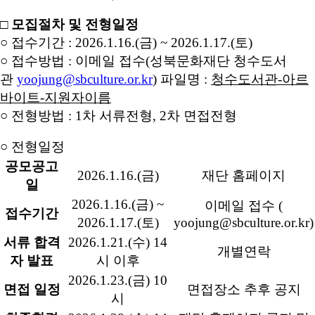
□
모집절차 및 전형일정
○ 접수기간
:
2026.1.16.(
금
) ~ 2026.1.17.(
토
)
○ 접수방법
:
이메일 접수
(
성북문화재단 청수도서
관
yoojung@sbculture.or.kr
)
파일명
:
청수도서관
-
아르
바이트
-
지원자이름
○
전형방법
: 1
차 서류전형
, 2
차 면접전형
○
전형일정
공모공고
2026.1.16.(
금
)
재단 홈페이지
일
2026.1.16.(
금
) ~
이메일 접수
(
접수기간
2026.1.17.(
토
)
yoojung@sbculture.or.kr)
서류 합격
2026.1.21.(
수
) 14
개별연락
자 발표
시 이후
2026.1.23.(
금
) 10
면접 일정
면접장소 추후 공지
시