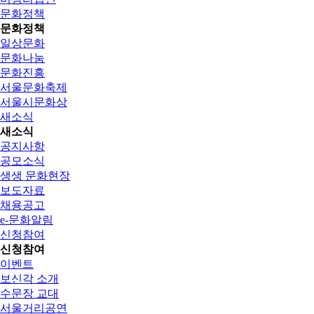
문화정책
문화정책
일상문화
문화나눔
문화진흥
서울문화축제
서울시문화상
새소식
새소식
공지사항
공모소식
생생 문화현장
보도자료
채용공고
e-문화알림
신청참여
신청참여
이벤트
보신각 소개
수문장 교대
서울거리공연