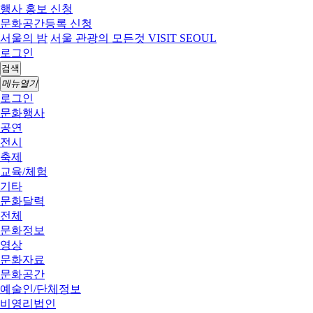
행사 홍보 신청
문화공간등록 신청
서울의 밤
서울 관광의 모든것 VISIT SEOUL
로그인
검색
메뉴열기
로그인
문화행사
공연
전시
축제
교육/체험
기타
문화달력
전체
문화정보
영상
문화자료
문화공간
예술인/단체정보
비영리법인