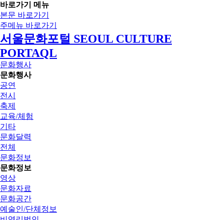
바로가기 메뉴
본문 바로가기
주메뉴 바로가기
서울문화포털 SEOUL CULTURE
PORTAQL
문화행사
문화행사
공연
전시
축제
교육/체험
기타
문화달력
전체
문화정보
문화정보
영상
문화자료
문화공간
예술인/단체정보
비영리법인