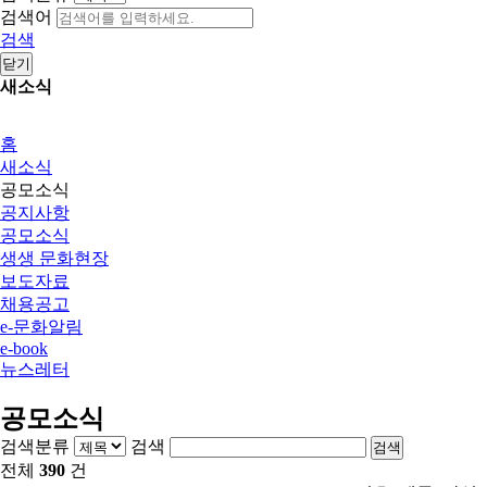
검색어
검색
닫기
새소식
홈
새소식
공모소식
공지사항
공모소식
생생 문화현장
보도자료
채용공고
e-문화알림
e-book
뉴스레터
공모소식
검색분류
검색
검색
전체
390
건