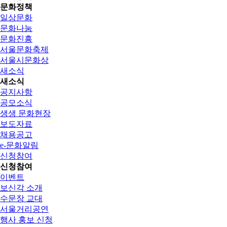
문화정책
일상문화
문화나눔
문화진흥
서울문화축제
서울시문화상
새소식
새소식
공지사항
공모소식
생생 문화현장
보도자료
채용공고
e-문화알림
신청참여
신청참여
이벤트
보신각 소개
수문장 교대
서울거리공연
행사 홍보 신청