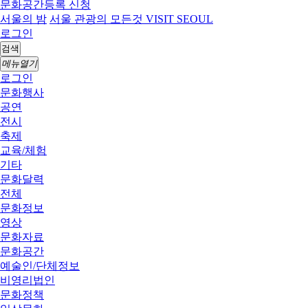
문화공간등록 신청
서울의 밤
서울 관광의 모든것 VISIT SEOUL
로그인
검색
메뉴열기
로그인
문화행사
공연
전시
축제
교육/체험
기타
문화달력
전체
문화정보
영상
문화자료
문화공간
예술인/단체정보
비영리법인
문화정책