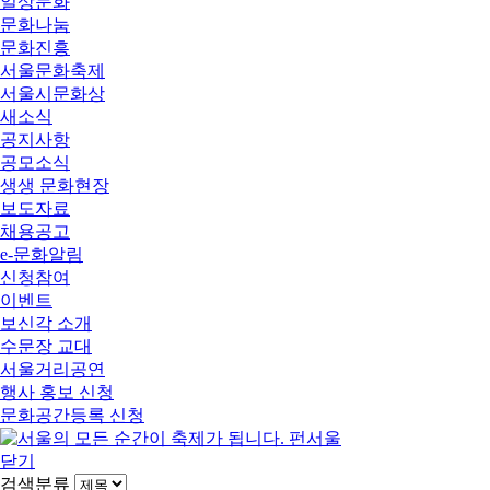
일상문화
문화나눔
문화진흥
서울문화축제
서울시문화상
새소식
공지사항
공모소식
생생 문화현장
보도자료
채용공고
e-문화알림
신청참여
이벤트
보신각 소개
수문장 교대
서울거리공연
행사 홍보 신청
문화공간등록 신청
닫기
검색분류