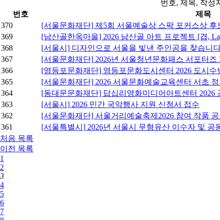
번호, 제목, 작
번호
제목
370
[서울문화재단] 제5회 서울예술상 스팍 포커스상 후
369
[남산골한옥마을] 2026 남산골 아트 프로젝트 [겹, La
368
[서울시] 디자인으로 서울을 빛낸 주인공을 찾습니다
367
[서울문화재단] 2026년 서울청년문화패스 서포터즈 3
366
[영등포문화재단] 영등포문화도시센터 2026 도시수
365
[서울문화재단] 2026 서울문화예술교육센터 서초 
364
[동대문문화재단] 답십리영화미디어아트센터 2026 
363
[서울시] 2026 민간 국악행사 지원 신청서 접수
362
[서울문화재단] 서울거리예술축제2026 참여 작품 
361
[서울특별시] 2026년 서울시 무형유산 이수자 및 
처음
목록
이전
목록
1
2
3
4
5
6
7