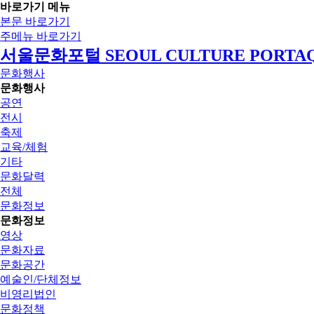
바로가기 메뉴
본문 바로가기
주메뉴 바로가기
서울문화포털 SEOUL CULTURE PORTA
문화행사
문화행사
공연
전시
축제
교육/체험
기타
문화달력
전체
문화정보
문화정보
영상
문화자료
문화공간
예술인/단체정보
비영리법인
문화정책