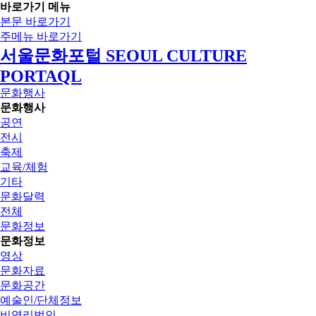
바로가기 메뉴
본문 바로가기
주메뉴 바로가기
서울문화포털 SEOUL CULTURE
PORTAQL
문화행사
문화행사
공연
전시
축제
교육/체험
기타
문화달력
전체
문화정보
문화정보
영상
문화자료
문화공간
예술인/단체정보
비영리법인