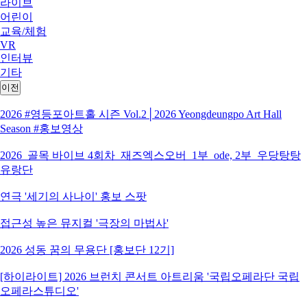
라이브
어린이
교육/체험
VR
인터뷰
기타
이전
2026 #영등포아트홀 시즌 Vol.2│2026 Yeongdeungpo Art Hall
Season #홍보영상
2026_골목 바이브 4회차_재즈엑스오버_1부_ode, 2부_우당탕탕
유랑단
연극 '세기의 사나이' 홍보 스팟
접근성 높은 뮤지컬 '극장의 마법사'
2026 성동 꿈의 무용단 [홍보단 12기]
[하이라이트] 2026 브런치 콘서트 아트리움 '국립오페라단 국립
오페라스튜디오'