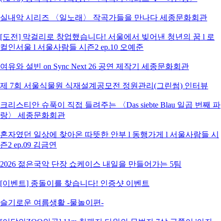
실내악 시리즈 〈일노래〉 작곡가들을 만나다 세종문화회관
[도전] 막걸리로 창업했습니다! 서울에서 빚어낸 청년의 꿈 l 로
컬인서울 l 서울사람들 시즌2 ep.10 오예준
여유와 설빈 on Sync Next 26 공연 제작기 세종문화회관
제 7회 서울식물원 식재설계공모전 정원관리(그린썸) 인터뷰
크리스티안 슈푹이 직접 들려주는 〈Das siebte Blau 일곱 번째 파
랑〉 세종문화회관
혼자였던 일상에 찾아온 따뜻한 안부 l 동행가게 l 서울사람들 시
즌2 ep.09 김금연
2026 젊은국악 단장 쇼케이스 내일을 만들어가는 5팀
[이벤트] 종돌이를 찾습니다! 인증샷 이벤트
슬기로운 여름생활 -물놀이편-