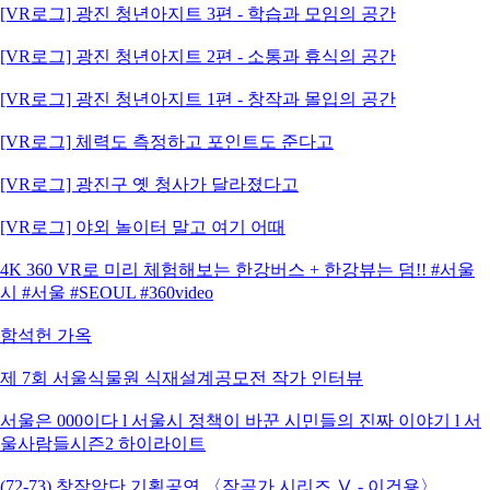
[VR로그] 광진 청년아지트 3편 - 학습과 모임의 공간
[VR로그] 광진 청년아지트 2편 - 소통과 휴식의 공간
[VR로그] 광진 청년아지트 1편 - 창작과 몰입의 공간
[VR로그] 체력도 측정하고 포인트도 준다고
[VR로그] 광진구 옛 청사가 달라졌다고
[VR로그] 야외 놀이터 말고 여기 어때
4K 360 VR로 미리 체험해보는 한강버스 + 한강뷰는 덤!! #서울
시 #서울 #SEOUL #360video
함석헌 가옥
제 7회 서울식물원 식재설계공모전 작가 인터뷰
서울은 000이다 l 서울시 정책이 바꾼 시민들의 진짜 이야기 l 서
울사람들시즌2 하이라이트
(72-73) 창작악단 기획공연 〈작곡가 시리즈 Ⅴ - 이건용〉