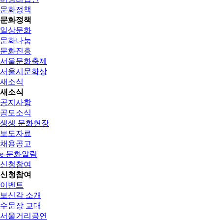
문화정책
문화정책
일상문화
문화나눔
문화진흥
서울문화축제
서울시문화상
새소식
새소식
공지사항
공모소식
생생 문화현장
보도자료
채용공고
e-문화알림
신청참여
신청참여
이벤트
보신각 소개
수문장 교대
서울거리공연