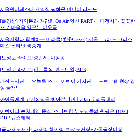
서울윈터페스타 개막식 광화문 미디어 파사드
[풀영상] 지역문화 좌담회 On Air 양천 PART 4 | 다정함과 꿋꿋함
으로 마을을 일구는 이웃들
서울시향과 함께하는 미라클(美樂Classic) 서울 - 그래도 크리스
마스 온라인 생중계
[토정로 라이브]성민제, 이정봉
[토정로 라이브]인디특집_밴드데일, M49
가산도서관 ｜ 오늘을 쓰다 - 어린이 기자단 ｜ 프로그램 현장 영
상 공개!
아이들에게 고민상담을 받아본다면｜2026 우리들세상
어린이날 눈치게임 종결! 스마트한 부모님들의 원픽은 DDP l
DDP 뉴스레터
[금나래도서관] 나래랑 책이랑: 반려도서랑+가족극장이랑