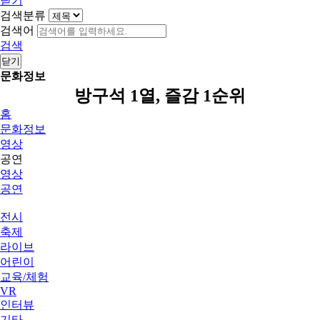
닫기
검색분류
검색어
검색
닫기
문화정보
방구석 1열, 즐감 1순위
홈
문화정보
영상
공연
영상
공연
전시
축제
라이브
어린이
교육/체험
VR
인터뷰
기타