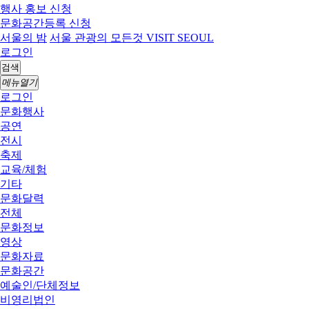
행사 홍보 신청
문화공간등록 신청
서울의 밤
서울 관광의 모든것 VISIT SEOUL
로그인
검색
메뉴열기
로그인
문화행사
공연
전시
축제
교육/체험
기타
문화달력
전체
문화정보
영상
문화자료
문화공간
예술인/단체정보
비영리법인