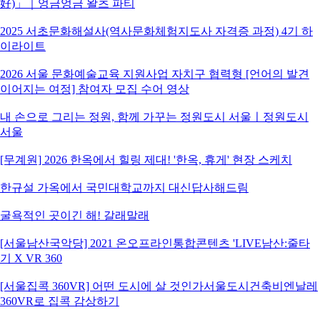
好)」｜엉금엉금 왈츠 파티
2025 서초문화해설사(역사문화체험지도사 자격증 과정) 4기 하
이라이트
2026 서울 문화예술교육 지원사업 자치구 협력형 [언어의 발견
이어지는 여정] 참여자 모집 수어 영상
내 손으로 그리는 정원, 함께 가꾸는 정원도시 서울ㅣ정원도시
서울
[무계원] 2026 한옥에서 힐링 제대! '한옥, 휴게' 현장 스케치
한규설 가옥에서 국민대학교까지 대신답사해드림
굴욕적인 곳이긴 해! 갈래말래
[서울남산국악당] 2021 온오프라인통합콘텐츠 'LIVE남산:줄타
기 X VR 360
[서울집콕 360VR] 어떤 도시에 살 것인가서울도시건축비엔날레
360VR로 집콕 감상하기