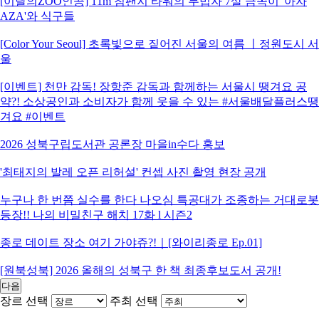
[이달의ZOO인공] 11m 침팬지 타워의 무법자 7살 금쪽이 '아자
AZA'와 식구들
[Color Your Seoul] 초록빛으로 짙어진 서울의 여름 ㅣ정원도시 서
울
[이벤트] 천만 감독! 장항준 감독과 함께하는 서울시 땡겨요 공
약?! 소상공인과 소비자가 함께 웃을 수 있는 #서울배달플러스땡
겨요 #이벤트
2026 성북구립도서관 공론장 마을in수다 홍보
'최태지의 발레 오픈 리허설' 컨셉 사진 촬영 현장 공개
누구나 한 번쯤 실수를 한다 나오심 특공대가 조종하는 거대로봇
등장!! 나의 비밀친구 해치 17화 l 시즌2
종로 데이트 장소 여기 가야쥬?!｜[와이리종로 Ep.01]
[원북성북] 2026 올해의 성북구 한 책 최종후보도서 공개!
다음
장르 선택
주최 선택