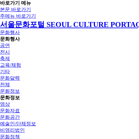
바로가기 메뉴
본문 바로가기
주메뉴 바로가기
서울문화포털 SEOUL CULTURE PORTA
문화행사
문화행사
공연
전시
축제
교육/체험
기타
문화달력
전체
문화정보
문화정보
영상
문화자료
문화공간
예술인/단체정보
비영리법인
문화정책