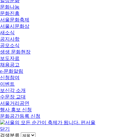
일상문화
문화나눔
문화진흥
서울문화축제
서울시문화상
새소식
공지사항
공모소식
생생 문화현장
보도자료
채용공고
e-문화알림
신청참여
이벤트
보신각 소개
수문장 교대
서울거리공연
행사 홍보 신청
문화공간등록 신청
닫기
검색분류