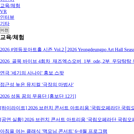
교육/체험
VR
인터뷰
기타
이전
교육/체험
2026 #영등포아트홀 시즌 Vol.2│2026 Yeongdeungpo Art Hall S
2026_골목 바이브 4회차_재즈엑스오버_1부_ode, 2부_우당탕탕
연극 '세기의 사나이' 홍보 스팟
접근성 높은 뮤지컬 '극장의 마법사'
2026 성동 꿈의 무용단 [홍보단 12기]
[하이라이트] 2026 브런치 콘서트 아트리움 '국립오페라단 국
[공연 실황] 2026 브런치 콘서트 아트리움 '국립오페라단 국립
아침을 여는 클래식 '맥모닝 콘서트' 6~8월 프로그램