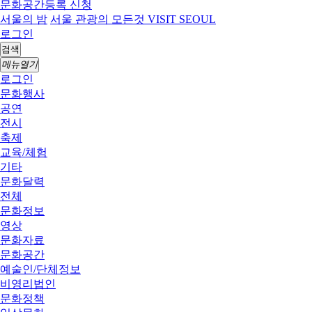
문화공간등록 신청
서울의 밤
서울 관광의 모든것 VISIT SEOUL
로그인
검색
메뉴열기
로그인
문화행사
공연
전시
축제
교육/체험
기타
문화달력
전체
문화정보
영상
문화자료
문화공간
예술인/단체정보
비영리법인
문화정책