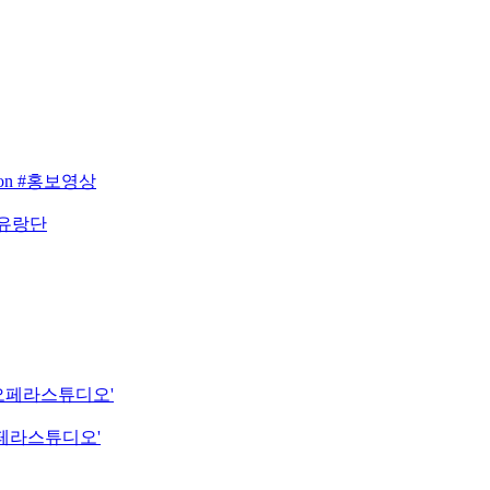
eason #홍보영상
 유랑단
립오페라스튜디오'
오페라스튜디오'