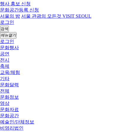
행사 홍보 신청
문화공간등록 신청
서울의 밤
서울 관광의 모든것 VISIT SEOUL
로그인
검색
메뉴열기
로그인
문화행사
공연
전시
축제
교육/체험
기타
문화달력
전체
문화정보
영상
문화자료
문화공간
예술인/단체정보
비영리법인