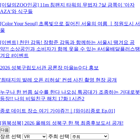
[이달의ZOO인공] 11m 침팬지 타워의 무법자 7살 금쪽이 '아자
AZA'와 식구들
[Color Your Seoul] 초록빛으로 짙어진 서울의 여름 ㅣ정원도시 서
울
[이벤트] 천만 감독! 장항준 감독과 함께하는 서울시 땡겨요 공
약?! 소상공인과 소비자가 함께 웃을 수 있는 #서울배달플러스땡
겨요 #이벤트
2026 성북구립도서관 공론장 마을in수다 홍보
'최태지의 발레 오픈 리허설' 컨셉 사진 촬영 현장 공개
누구나 한 번쯤 실수를 한다 나오심 특공대가 조종하는 거대로봇
등장!! 나의 비밀친구 해치 17화 l 시즌2
종로 데이트 장소 여기 가야쥬?!｜[와이리종로 Ep.01]
[원북성북] 2026 올해의 성북구 한 책 최종후보도서 공개!
다음
장르 선택
주최 선택