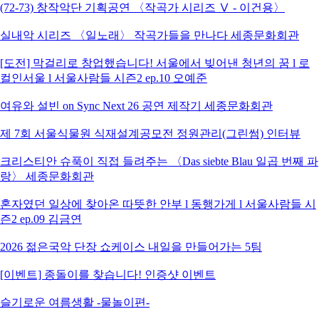
(72-73) 창작악단 기획공연 〈작곡가 시리즈 Ⅴ - 이건용〉
실내악 시리즈 〈일노래〉 작곡가들을 만나다 세종문화회관
[도전] 막걸리로 창업했습니다! 서울에서 빚어낸 청년의 꿈 l 로
컬인서울 l 서울사람들 시즌2 ep.10 오예준
여유와 설빈 on Sync Next 26 공연 제작기 세종문화회관
제 7회 서울식물원 식재설계공모전 정원관리(그린썸) 인터뷰
크리스티안 슈푹이 직접 들려주는 〈Das siebte Blau 일곱 번째 파
랑〉 세종문화회관
혼자였던 일상에 찾아온 따뜻한 안부 l 동행가게 l 서울사람들 시
즌2 ep.09 김금연
2026 젊은국악 단장 쇼케이스 내일을 만들어가는 5팀
[이벤트] 종돌이를 찾습니다! 인증샷 이벤트
슬기로운 여름생활 -물놀이편-