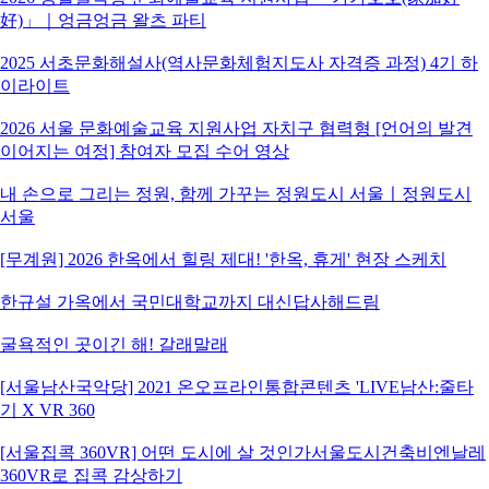
好)」｜엉금엉금 왈츠 파티
2025 서초문화해설사(역사문화체험지도사 자격증 과정) 4기 하
이라이트
2026 서울 문화예술교육 지원사업 자치구 협력형 [언어의 발견
이어지는 여정] 참여자 모집 수어 영상
내 손으로 그리는 정원, 함께 가꾸는 정원도시 서울ㅣ정원도시
서울
[무계원] 2026 한옥에서 힐링 제대! '한옥, 휴게' 현장 스케치
한규설 가옥에서 국민대학교까지 대신답사해드림
굴욕적인 곳이긴 해! 갈래말래
[서울남산국악당] 2021 온오프라인통합콘텐츠 'LIVE남산:줄타
기 X VR 360
[서울집콕 360VR] 어떤 도시에 살 것인가서울도시건축비엔날레
360VR로 집콕 감상하기