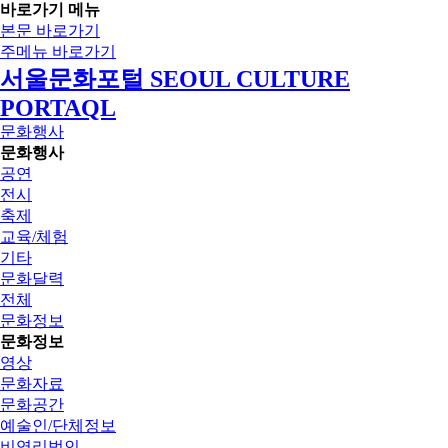
바로가기 메뉴
본문 바로가기
주메뉴 바로가기
서울문화포털 SEOUL CULTURE
PORTAQL
문화행사
문화행사
공연
전시
축제
교육/체험
기타
문화달력
전체
문화정보
문화정보
영상
문화자료
문화공간
예술인/단체정보
비영리법인