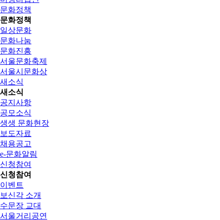
문화정책
문화정책
일상문화
문화나눔
문화진흥
서울문화축제
서울시문화상
새소식
새소식
공지사항
공모소식
생생 문화현장
보도자료
채용공고
e-문화알림
신청참여
신청참여
이벤트
보신각 소개
수문장 교대
서울거리공연