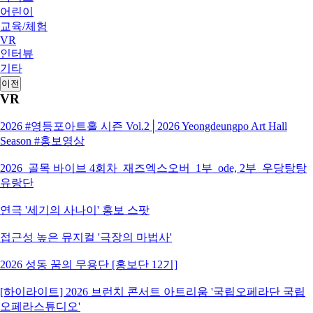
어린이
교육/체험
VR
인터뷰
기타
이전
VR
2026 #영등포아트홀 시즌 Vol.2│2026 Yeongdeungpo Art Hall
Season #홍보영상
2026_골목 바이브 4회차_재즈엑스오버_1부_ode, 2부_우당탕탕
유랑단
연극 '세기의 사나이' 홍보 스팟
접근성 높은 뮤지컬 '극장의 마법사'
2026 성동 꿈의 무용단 [홍보단 12기]
[하이라이트] 2026 브런치 콘서트 아트리움 '국립오페라단 국립
오페라스튜디오'