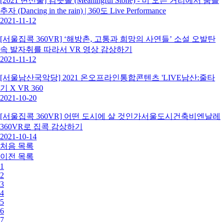
[2021 변신술] 김뜻돌 (Meaningful Stone) - 비 오는 거리에서 춤을
추자 (Dancing in the rain) | 360도 Live Performance
2021-11-12
[서울집콕 360VR] ‘해방촌, 고통과 희망의 사연들’ 소설 오발탄
속 발자취를 따라서 VR 영상 감상하기
2021-11-12
[서울남산국악당] 2021 온오프라인통합콘텐츠 'LIVE남산:줄타
기 X VR 360
2021-10-20
[서울집콕 360VR] 어떤 도시에 살 것인가서울도시건축비엔날레
360VR로 집콕 감상하기
2021-10-14
처음
목록
이전
목록
1
2
3
4
5
6
7