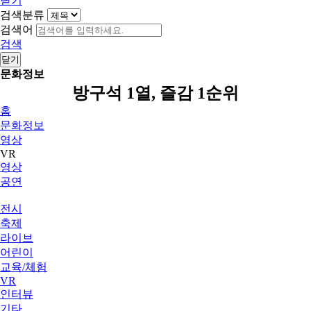
닫기
검색분류
검색어
검색
닫기
문화정보
방구석 1열, 즐감 1순위
홈
문화정보
영상
VR
영상
공연
전시
축제
라이브
어린이
교육/체험
VR
인터뷰
기타