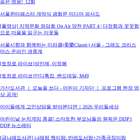
숨은 영웅!_12화
서울윈터페스타 개막식 광화문 미디어 파사드
[풀영상] 지역문화 좌담회 On Air 양천 PART 4 | 다정함과 꿋꿋함
으로 마을을 일구는 이웃들
서울시향과 함께하는 미라클(美樂Classic) 서울 - 그래도 크리스
마스 온라인 생중계
[토정로 라이브]성민제, 이정봉
[토정로 라이브]인디특집_밴드데일, M49
가산도서관 ｜ 오늘을 쓰다 - 어린이 기자단 ｜ 프로그램 현장 영
상 공개!
아이들에게 고민상담을 받아본다면｜2026 우리들세상
어린이날 눈치게임 종결! 스마트한 부모님들의 원픽은 DDP l
DDP 뉴스레터
[금나래도서관] 나래랑 책이랑: 반려도서랑+가족극장이랑