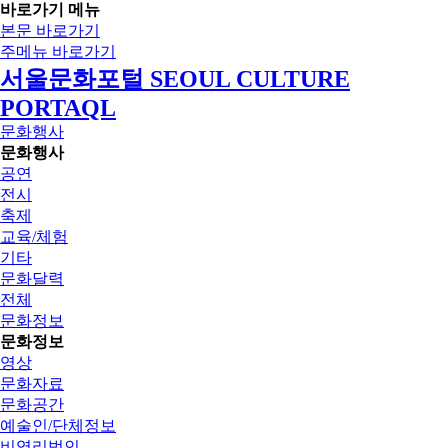
바로가기 메뉴
본문 바로가기
주메뉴 바로가기
서울문화포털 SEOUL CULTURE
PORTAQL
문화행사
문화행사
공연
전시
축제
교육/체험
기타
문화달력
전체
문화정보
문화정보
영상
문화자료
문화공간
예술인/단체정보
비영리법인