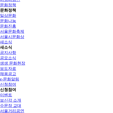
문화정책
문화정책
일상문화
문화나눔
문화진흥
서울문화축제
서울시문화상
새소식
새소식
공지사항
공모소식
생생 문화현장
보도자료
채용공고
e-문화알림
신청참여
신청참여
이벤트
보신각 소개
수문장 교대
서울거리공연