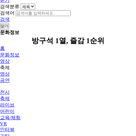
닫기
검색분류
검색어
검색
닫기
문화정보
방구석 1열, 즐감 1순위
홈
문화정보
영상
축제
영상
공연
전시
축제
라이브
어린이
교육/체험
VR
인터뷰
기타