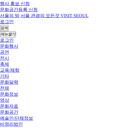
행사 홍보 신청
문화공간등록 신청
서울의 밤
서울 관광의 모든것 VISIT SEOUL
로그인
검색
메뉴열기
로그인
문화행사
공연
전시
축제
교육/체험
기타
문화달력
전체
문화정보
영상
문화자료
문화공간
예술인/단체정보
비영리법인