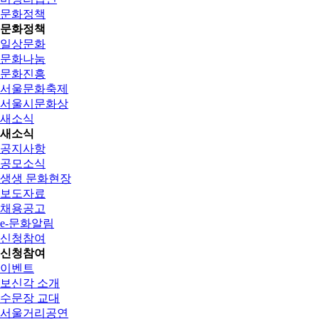
문화정책
문화정책
일상문화
문화나눔
문화진흥
서울문화축제
서울시문화상
새소식
새소식
공지사항
공모소식
생생 문화현장
보도자료
채용공고
e-문화알림
신청참여
신청참여
이벤트
보신각 소개
수문장 교대
서울거리공연