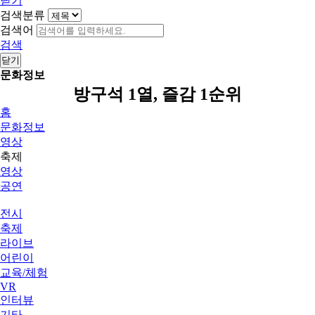
닫기
검색분류
검색어
검색
닫기
문화정보
방구석 1열, 즐감 1순위
홈
문화정보
영상
축제
영상
공연
전시
축제
라이브
어린이
교육/체험
VR
인터뷰
기타