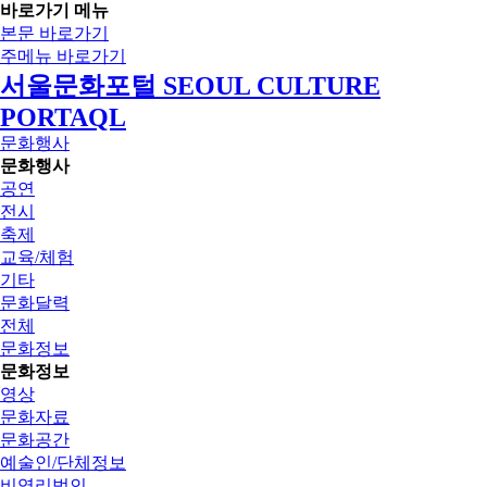
바로가기 메뉴
본문 바로가기
주메뉴 바로가기
서울문화포털 SEOUL CULTURE
PORTAQL
문화행사
문화행사
공연
전시
축제
교육/체험
기타
문화달력
전체
문화정보
문화정보
영상
문화자료
문화공간
예술인/단체정보
비영리법인