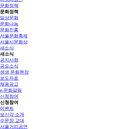
문화정책
문화정책
일상문화
문화나눔
문화진흥
서울문화축제
서울시문화상
새소식
새소식
공지사항
공모소식
생생 문화현장
보도자료
채용공고
e-문화알림
신청참여
신청참여
이벤트
보신각 소개
수문장 교대
서울거리공연