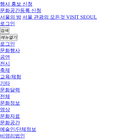
행사 홍보 신청
문화공간등록 신청
서울의 밤
서울 관광의 모든것 VISIT SEOUL
로그인
검색
메뉴열기
로그인
문화행사
공연
전시
축제
교육/체험
기타
문화달력
전체
문화정보
영상
문화자료
문화공간
예술인/단체정보
비영리법인