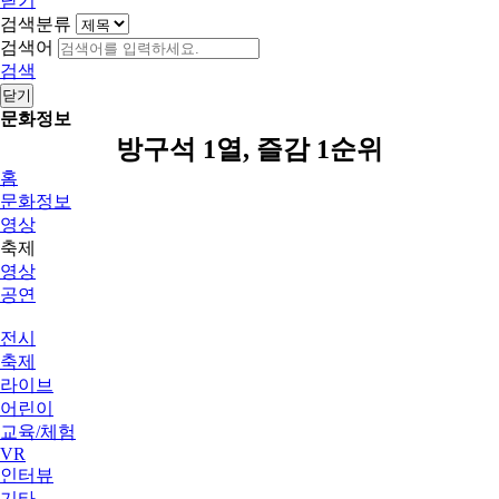
닫기
검색분류
검색어
검색
닫기
문화정보
방구석 1열, 즐감 1순위
홈
문화정보
영상
축제
영상
공연
전시
축제
라이브
어린이
교육/체험
VR
인터뷰
기타