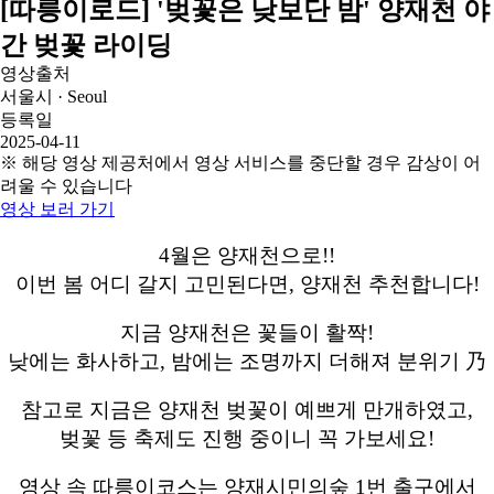
[따릉이로드] '벚꽃은 낮보단 밤' 양재천 야
간 벚꽃 라이딩
영상출처
서울시 · Seoul
등록일
2025-04-11
※ 해당 영상 제공처에서 영상 서비스를 중단할 경우 감상이 어
려울 수 있습니다
영상 보러 가기
4월은 양재천으로!!
이번 봄 어디 갈지 고민된다면, 양재천 추천합니다!
지금 양재천은 꽃들이 활짝!
낮에는 화사하고, 밤에는 조명까지 더해져 분위기 乃
참고로 지금은 양재천 벚꽃이 예쁘게 만개하였고,
벚꽃 등 축제도 진행 중이니 꼭 가보세요!
영상 속 따릉이코스는 양재시민의숲 1번 출구에서