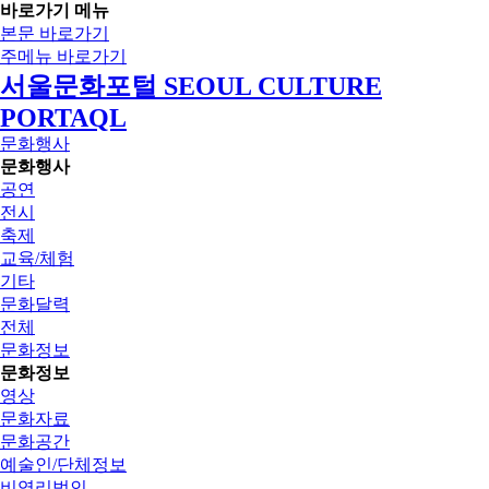
바로가기 메뉴
본문 바로가기
주메뉴 바로가기
서울문화포털 SEOUL CULTURE
PORTAQL
문화행사
문화행사
공연
전시
축제
교육/체험
기타
문화달력
전체
문화정보
문화정보
영상
문화자료
문화공간
예술인/단체정보
비영리법인