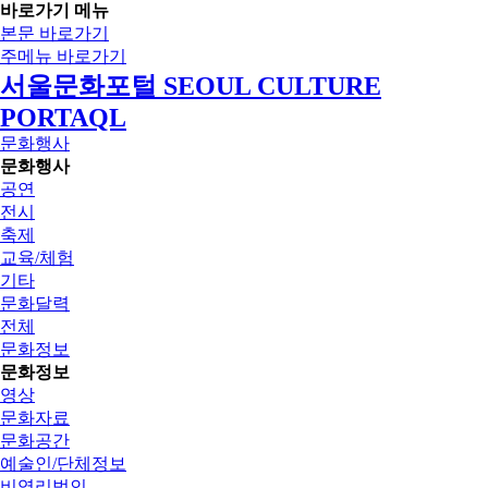
바로가기 메뉴
본문 바로가기
주메뉴 바로가기
서울문화포털 SEOUL CULTURE
PORTAQL
문화행사
문화행사
공연
전시
축제
교육/체험
기타
문화달력
전체
문화정보
문화정보
영상
문화자료
문화공간
예술인/단체정보
비영리법인