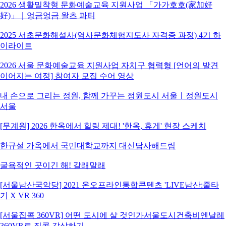
2026 생활밀착형 문화예술교육 지원사업 「가가호호(家加好
好)」｜엉금엉금 왈츠 파티
2025 서초문화해설사(역사문화체험지도사 자격증 과정) 4기 하
이라이트
2026 서울 문화예술교육 지원사업 자치구 협력형 [언어의 발견
이어지는 여정] 참여자 모집 수어 영상
내 손으로 그리는 정원, 함께 가꾸는 정원도시 서울ㅣ정원도시
서울
[무계원] 2026 한옥에서 힐링 제대! '한옥, 휴게' 현장 스케치
한규설 가옥에서 국민대학교까지 대신답사해드림
굴욕적인 곳이긴 해! 갈래말래
[서울남산국악당] 2021 온오프라인통합콘텐츠 'LIVE남산:줄타
기 X VR 360
[서울집콕 360VR] 어떤 도시에 살 것인가서울도시건축비엔날레
360VR로 집콕 감상하기