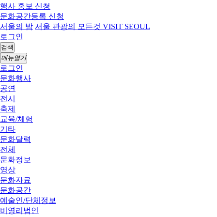
행사 홍보 신청
문화공간등록 신청
서울의 밤
서울 관광의 모든것 VISIT SEOUL
로그인
검색
메뉴열기
로그인
문화행사
공연
전시
축제
교육/체험
기타
문화달력
전체
문화정보
영상
문화자료
문화공간
예술인/단체정보
비영리법인