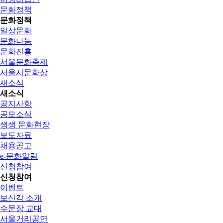
문화정책
문화정책
일상문화
문화나눔
문화진흥
서울문화축제
서울시문화상
새소식
새소식
공지사항
공모소식
생생 문화현장
보도자료
채용공고
e-문화알림
신청참여
신청참여
이벤트
보신각 소개
수문장 교대
서울거리공연