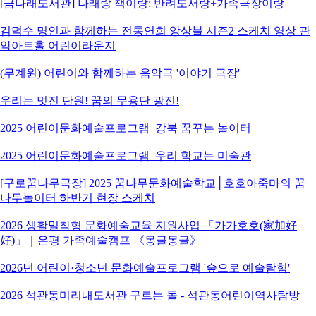
[금나래도서관] 나래랑 책이랑: 반려도서랑+가족극장이랑
김덕수 명인과 함께하는 전통연희 앙상블 시즌2 스케치 영상 관
악아트홀 어린이라운지
(무계원) 어린이와 함께하는 음악극 '이야기 극장'
우리는 멋진 단원! 꿈의 무용단 광진!
2025 어린이문화예술프로그램_강북 꿈꾸는 놀이터
2025 어린이문화예술프로그램_우리 학교는 미술관
[구로꿈나무극장] 2025 꿈나무문화예술학교│호호아줌마의 꿈
나무놀이터 하반기 현장 스케치
2026 생활밀착형 문화예술교육 지원사업 「가가호호(家加好
好)」｜은평 가족예술캠프 《몽글몽글》
2026년 어린이·청소년 문화예술프로그램 '숲으로 예술탐험'
2026 석관동미리내도서관 구르는 돌 - 석관동어린이역사탐방