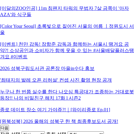
[이달의ZOO인공] 11m 침팬지 타워의 무법자 7살 금쪽이 '아자
AZA'와 식구들
[Color Your Seoul] 초록빛으로 짙어진 서울의 여름 ㅣ정원도시 서
울
[이벤트] 천만 감독! 장항준 감독과 함께하는 서울시 땡겨요 공
약?! 소상공인과 소비자가 함께 웃을 수 있는 #서울배달플러스땡
겨요 #이벤트
2026 성북구립도서관 공론장 마을in수다 홍보
'최태지의 발레 오픈 리허설' 컨셉 사진 촬영 현장 공개
누구나 한 번쯤 실수를 한다 나오심 특공대가 조종하는 거대로봇
등장!! 나의 비밀친구 해치 17화 l 시즌2
종로 데이트 장소 여기 가야쥬?!｜[와이리종로 Ep.01]
[원북성북] 2026 올해의 성북구 한 책 최종후보도서 공개!
다음