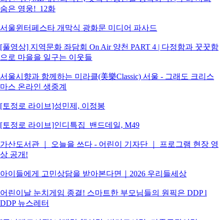
숨은 영웅!_12화
서울윈터페스타 개막식 광화문 미디어 파사드
[풀영상] 지역문화 좌담회 On Air 양천 PART 4 | 다정함과 꿋꿋함
으로 마을을 일구는 이웃들
서울시향과 함께하는 미라클(美樂Classic) 서울 - 그래도 크리스
마스 온라인 생중계
[토정로 라이브]성민제, 이정봉
[토정로 라이브]인디특집_밴드데일, M49
가산도서관 ｜ 오늘을 쓰다 - 어린이 기자단 ｜ 프로그램 현장 영
상 공개!
아이들에게 고민상담을 받아본다면｜2026 우리들세상
어린이날 눈치게임 종결! 스마트한 부모님들의 원픽은 DDP l
DDP 뉴스레터