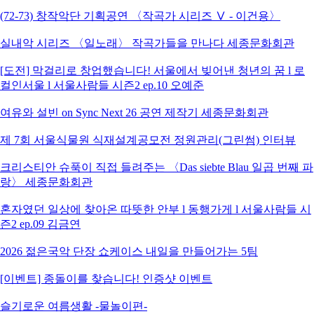
(72-73) 창작악단 기획공연 〈작곡가 시리즈 Ⅴ - 이건용〉
실내악 시리즈 〈일노래〉 작곡가들을 만나다 세종문화회관
[도전] 막걸리로 창업했습니다! 서울에서 빚어낸 청년의 꿈 l 로
컬인서울 l 서울사람들 시즌2 ep.10 오예준
여유와 설빈 on Sync Next 26 공연 제작기 세종문화회관
제 7회 서울식물원 식재설계공모전 정원관리(그린썸) 인터뷰
크리스티안 슈푹이 직접 들려주는 〈Das siebte Blau 일곱 번째 파
랑〉 세종문화회관
혼자였던 일상에 찾아온 따뜻한 안부 l 동행가게 l 서울사람들 시
즌2 ep.09 김금연
2026 젊은국악 단장 쇼케이스 내일을 만들어가는 5팀
[이벤트] 종돌이를 찾습니다! 인증샷 이벤트
슬기로운 여름생활 -물놀이편-