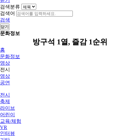
닫기
검색분류
검색어
검색
닫기
문화정보
방구석 1열, 즐감 1순위
홈
문화정보
영상
전시
영상
공연
전시
축제
라이브
어린이
교육/체험
VR
인터뷰
기타