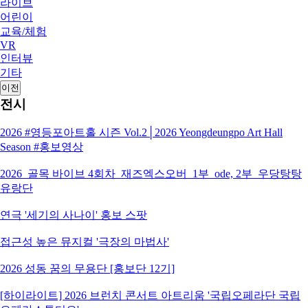
라이브
어린이
교육/체험
VR
인터뷰
기타
이전
전시
2026 #영등포아트홀 시즌 Vol.2│2026 Yeongdeungpo Art Hall
Season #홍보영상
2026_골목 바이브 4회차_재즈엑스오버_1부_ode, 2부_우당탕탕
유랑단
연극 '세기의 사나이' 홍보 스팟
접근성 높은 뮤지컬 '극장의 마법사'
2026 성동 꿈의 무용단 [홍보단 12기]
[하이라이트] 2026 브런치 콘서트 아트리움 '국립오페라단 국립