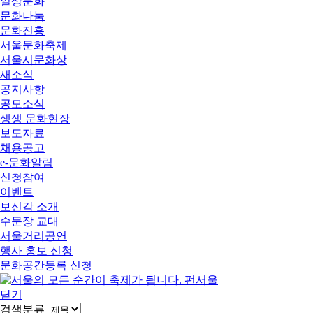
일상문화
문화나눔
문화진흥
서울문화축제
서울시문화상
새소식
공지사항
공모소식
생생 문화현장
보도자료
채용공고
e-문화알림
신청참여
이벤트
보신각 소개
수문장 교대
서울거리공연
행사 홍보 신청
문화공간등록 신청
닫기
검색분류