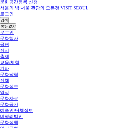
문화공간등록 신청
서울의 밤
서울 관광의 모든것 VISIT SEOUL
로그인
검색
메뉴열기
로그인
문화행사
공연
전시
축제
교육/체험
기타
문화달력
전체
문화정보
영상
문화자료
문화공간
예술인/단체정보
비영리법인
문화정책