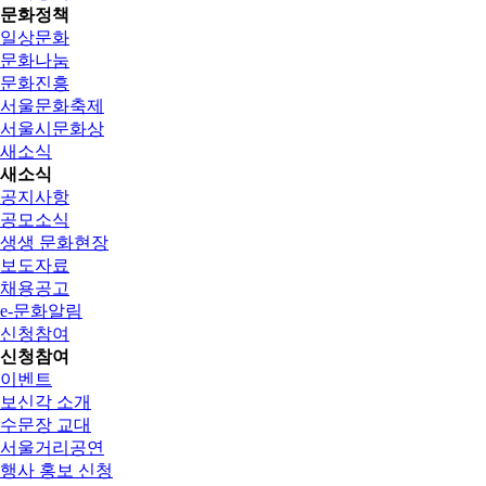
문화정책
일상문화
문화나눔
문화진흥
서울문화축제
서울시문화상
새소식
새소식
공지사항
공모소식
생생 문화현장
보도자료
채용공고
e-문화알림
신청참여
신청참여
이벤트
보신각 소개
수문장 교대
서울거리공연
행사 홍보 신청