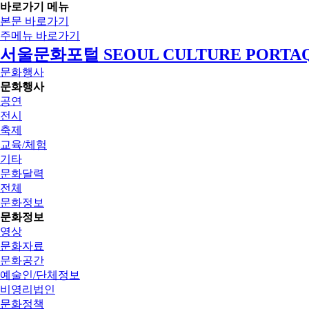
바로가기 메뉴
본문 바로가기
주메뉴 바로가기
서울문화포털 SEOUL CULTURE PORTA
문화행사
문화행사
공연
전시
축제
교육/체험
기타
문화달력
전체
문화정보
문화정보
영상
문화자료
문화공간
예술인/단체정보
비영리법인
문화정책