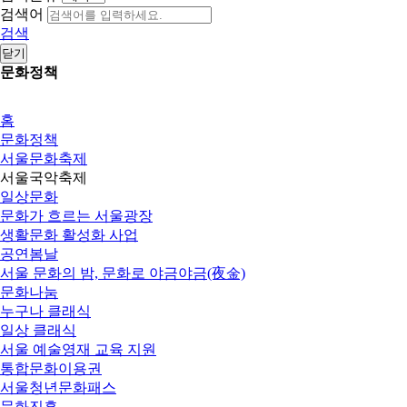
검색어
검색
닫기
문화정책
홈
문화정책
서울문화축제
서울국악축제
일상문화
문화가 흐르는 서울광장
생활문화 활성화 사업
공연봄날
서울 문화의 밤, 문화로 야금야금(夜金)
문화나눔
누구나 클래식
일상 클래식
서울 예술영재 교육 지원
통합문화이용권
서울청년문화패스
문화진흥