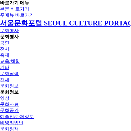
바로가기 메뉴
본문 바로가기
주메뉴 바로가기
서울문화포털 SEOUL CULTURE PORTA
문화행사
문화행사
공연
전시
축제
교육/체험
기타
문화달력
전체
문화정보
문화정보
영상
문화자료
문화공간
예술인/단체정보
비영리법인
문화정책