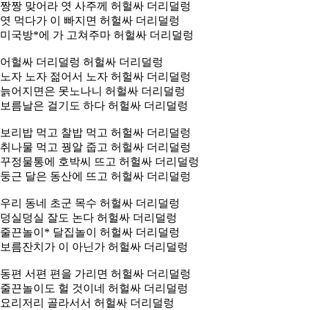
짱짱 맞어라 엿 사주께 허헐싸 더리덜렁
엿 먹다가 이 빠지면 허헐싸 더리덜렁
미국방*에 가 고쳐주마 허헐싸 더리덜렁
어헐싸 더리덜렁 허헐싸 더리덜렁
노자 노자 젊어서 노자 허헐싸 더리덜렁
늙어지면은 못노나니 허헐싸 더리덜렁
보름날은 걸기도 하다 허헐싸 더리덜렁
보리밥 먹고 찰밥 먹고 허헐싸 더리덜렁
취나물 먹고 꿩알 줍고 허헐싸 더리덜렁
꾸정물통에 호박씨 뜨고 허헐싸 더리덜렁
둥근 달은 동산에 뜨고 허헐싸 더리덜렁
우리 동네 초군 목수 허헐싸 더리덜렁
덩실덩실 잘도 논다 허헐싸 더리덜렁
줄끈놀이* 달집놀이 허헐싸 더리덜렁
보름잔치가 이 아닌가 허헐싸 더리덜렁
동편 서편 편을 가리면 허헐싸 더리덜렁
줄끈놀이도 헐 것이네 허헐싸 더리덜렁
요리저리 골라서서 허헐싸 더리덜렁