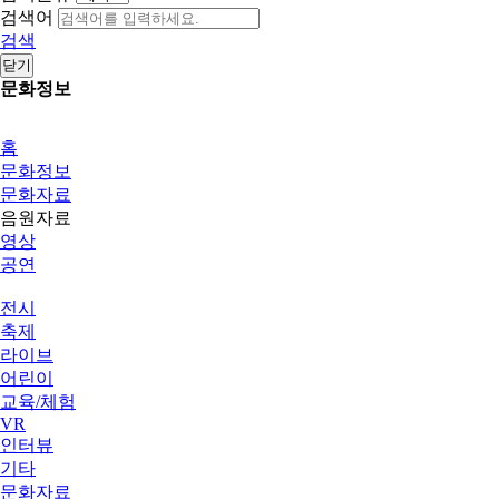
검색어
검색
닫기
문화정보
홈
문화정보
문화자료
음원자료
영상
공연
전시
축제
라이브
어린이
교육/체험
VR
인터뷰
기타
문화자료