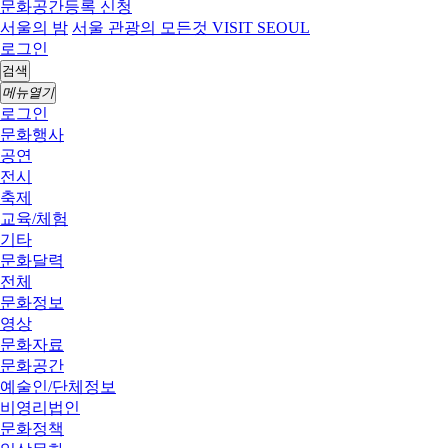
문화공간등록 신청
서울의 밤
서울 관광의 모든것 VISIT SEOUL
로그인
검색
메뉴열기
로그인
문화행사
공연
전시
축제
교육/체험
기타
문화달력
전체
문화정보
영상
문화자료
문화공간
예술인/단체정보
비영리법인
문화정책