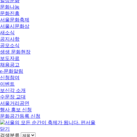
일상문화
문화나눔
문화진흥
서울문화축제
서울시문화상
새소식
공지사항
공모소식
생생 문화현장
보도자료
채용공고
e-문화알림
신청참여
이벤트
보신각 소개
수문장 교대
서울거리공연
행사 홍보 신청
문화공간등록 신청
닫기
검색분류