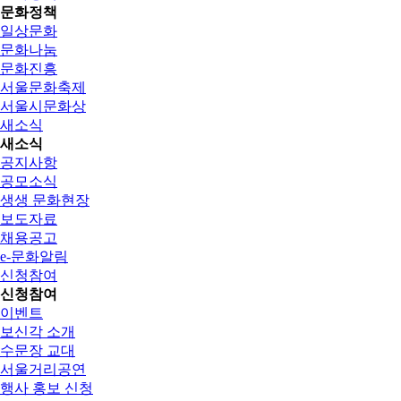
문화정책
일상문화
문화나눔
문화진흥
서울문화축제
서울시문화상
새소식
새소식
공지사항
공모소식
생생 문화현장
보도자료
채용공고
e-문화알림
신청참여
신청참여
이벤트
보신각 소개
수문장 교대
서울거리공연
행사 홍보 신청