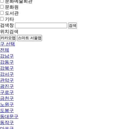
문화예술회관
문화원
도서관
기타
검색창
검색
위치검색
카카오맵
스마트 서울맵
구 선택
전체
강남구
강동구
강북구
강서구
관악구
광진구
구로구
금천구
노원구
도봉구
동대문구
동작구
마포구