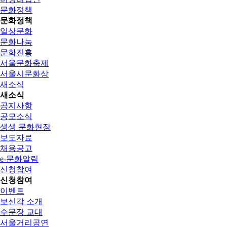
문화정책
문화정책
일상문화
문화나눔
문화진흥
서울문화축제
서울시문화상
새소식
새소식
공지사항
공모소식
생생 문화현장
보도자료
채용공고
e-문화알림
신청참여
신청참여
이벤트
보신각 소개
수문장 교대
서울거리공연