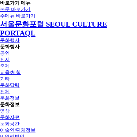
바로가기 메뉴
본문 바로가기
주메뉴 바로가기
서울문화포털 SEOUL CULTURE
PORTAQL
문화행사
문화행사
공연
전시
축제
교육/체험
기타
문화달력
전체
문화정보
문화정보
영상
문화자료
문화공간
예술인/단체정보
비영리법인