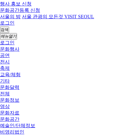
행사 홍보 신청
문화공간등록 신청
서울의 밤
서울 관광의 모든것 VISIT SEOUL
로그인
검색
메뉴열기
로그인
문화행사
공연
전시
축제
교육/체험
기타
문화달력
전체
문화정보
영상
문화자료
문화공간
예술인/단체정보
비영리법인