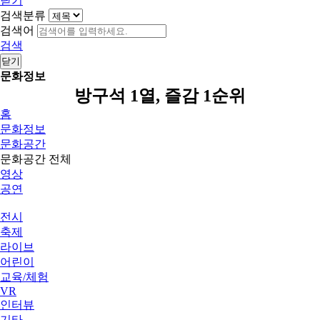
닫기
검색분류
검색어
검색
닫기
문화정보
방구석 1열, 즐감 1순위
홈
문화정보
문화공간
문화공간 전체
영상
공연
전시
축제
라이브
어린이
교육/체험
VR
인터뷰
기타