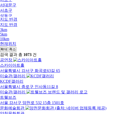
서대문구
서초구
성동구
지도 반경
성북구
지도 반경
송파구
3km
양천구
5km
영등포구
10km
용산구
현재위치
은평구
확대
축소
종로구
검색 결과 총
1073
건
중구
공연장
중랑구
스카이아트홀
서울외지역
서울특별시 강서구 화곡로63길 65
미술관/갤러리
KCDF갤러리
서울특별시 종로구 인사동11길 8
미술관/갤러리
트웰브즈
서울 강서구 양천로 532 15층 1501호
문화예술회관
양천문화회관