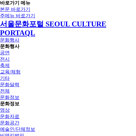
바로가기 메뉴
본문 바로가기
주메뉴 바로가기
서울문화포털 SEOUL CULTURE
PORTAQL
문화행사
문화행사
공연
전시
축제
교육/체험
기타
문화달력
전체
문화정보
문화정보
영상
문화자료
문화공간
예술인/단체정보
비영리법인