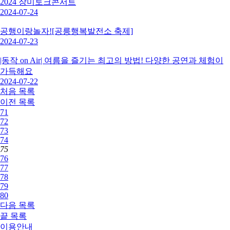
2024 장미토크콘서트
2024-07-24
공행이랑놀자![공릉행복발전소 축제]
2024-07-23
|동작 on Air| 여름을 즐기는 최고의 방법! 다양한 공연과 체험이
가득해요
2024-07-22
처음
목록
이전
목록
71
72
73
74
75
76
77
78
79
80
다음
목록
끝
목록
이용안내