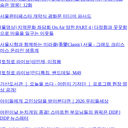
숨은 영웅!_12화
서울윈터페스타 개막식 광화문 미디어 파사드
[풀영상] 지역문화 좌담회 On Air 양천 PART 4 | 다정함과 꿋꿋함
으로 마을을 일구는 이웃들
서울시향과 함께하는 미라클(美樂Classic) 서울 - 그래도 크리스
마스 온라인 생중계
[토정로 라이브]성민제, 이정봉
[토정로 라이브]인디특집_밴드데일, M49
가산도서관 ｜ 오늘을 쓰다 - 어린이 기자단 ｜ 프로그램 현장 영
상 공개!
아이들에게 고민상담을 받아본다면｜2026 우리들세상
어린이날 눈치게임 종결! 스마트한 부모님들의 원픽은 DDP l
DDP 뉴스레터