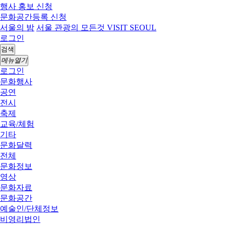
행사 홍보 신청
문화공간등록 신청
서울의 밤
서울 관광의 모든것 VISIT SEOUL
로그인
검색
메뉴열기
로그인
문화행사
공연
전시
축제
교육/체험
기타
문화달력
전체
문화정보
영상
문화자료
문화공간
예술인/단체정보
비영리법인