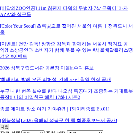
[이달의ZOO인공] 11m 침팬지 타워의 무법자 7살 금쪽이 '아자
AZA'와 식구들
[Color Your Seoul] 초록빛으로 짙어진 서울의 여름 ㅣ정원도시 서
울
[이벤트] 천만 감독! 장항준 감독과 함께하는 서울시 땡겨요 공
약?! 소상공인과 소비자가 함께 웃을 수 있는 #서울배달플러스땡
겨요 #이벤트
2026 성북구립도서관 공론장 마을in수다 홍보
'최태지의 발레 오픈 리허설' 컨셉 사진 촬영 현장 공개
누구나 한 번쯤 실수를 한다 나오심 특공대가 조종하는 거대로봇
등장!! 나의 비밀친구 해치 17화 l 시즌2
종로 데이트 장소 여기 가야쥬?!｜[와이리종로 Ep.01]
[원북성북] 2026 올해의 성북구 한 책 최종후보도서 공개!
다음