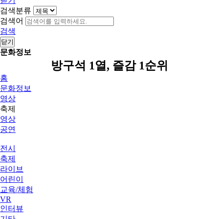
닫기
검색분류
검색어
검색
닫기
문화정보
방구석 1열, 즐감 1순위
홈
문화정보
영상
축제
영상
공연
전시
축제
라이브
어린이
교육/체험
VR
인터뷰
기타