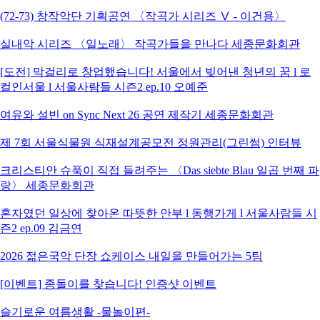
(72-73) 창작악단 기획공연 〈작곡가 시리즈 Ⅴ - 이건용〉
실내악 시리즈 〈일노래〉 작곡가들을 만나다 세종문화회관
[도전] 막걸리로 창업했습니다! 서울에서 빚어낸 청년의 꿈 l 로
컬인서울 l 서울사람들 시즌2 ep.10 오예준
여유와 설빈 on Sync Next 26 공연 제작기 세종문화회관
제 7회 서울식물원 식재설계공모전 정원관리(그린썸) 인터뷰
크리스티안 슈푹이 직접 들려주는 〈Das siebte Blau 일곱 번째 파
랑〉 세종문화회관
혼자였던 일상에 찾아온 따뜻한 안부 l 동행가게 l 서울사람들 시
즌2 ep.09 김금연
2026 젊은국악 단장 쇼케이스 내일을 만들어가는 5팀
[이벤트] 종돌이를 찾습니다! 인증샷 이벤트
슬기로운 여름생활 -물놀이편-