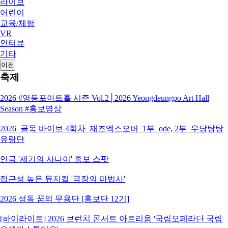
라이브
어린이
교육/체험
VR
인터뷰
기타
이전
축제
2026 #영등포아트홀 시즌 Vol.2│2026 Yeongdeungpo Art Hall
Season #홍보영상
2026_골목 바이브 4회차_재즈엑스오버_1부_ode, 2부_우당탕탕
유랑단
연극 '세기의 사나이' 홍보 스팟
접근성 높은 뮤지컬 '극장의 마법사'
2026 성동 꿈의 무용단 [홍보단 12기]
[하이라이트] 2026 브런치 콘서트 아트리움 '국립오페라단 국립