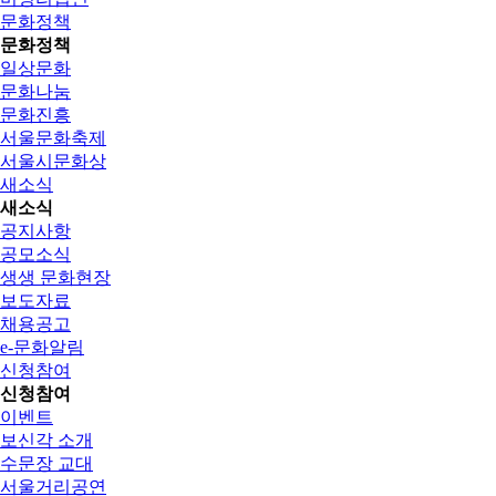
문화정책
문화정책
일상문화
문화나눔
문화진흥
서울문화축제
서울시문화상
새소식
새소식
공지사항
공모소식
생생 문화현장
보도자료
채용공고
e-문화알림
신청참여
신청참여
이벤트
보신각 소개
수문장 교대
서울거리공연