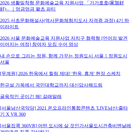
2026 생활밀착형 문화예술교육 지원사업 「가가호호(家加好
好)」｜엉금엉금 왈츠 파티
2025 서초문화해설사(역사문화체험지도사 자격증 과정) 4기 하
이라이트
2026 서울 문화예술교육 지원사업 자치구 협력형 [언어의 발견
이어지는 여정] 참여자 모집 수어 영상
내 손으로 그리는 정원, 함께 가꾸는 정원도시 서울ㅣ정원도시
서울
[무계원] 2026 한옥에서 힐링 제대! '한옥, 휴게' 현장 스케치
한규설 가옥에서 국민대학교까지 대신답사해드림
굴욕적인 곳이긴 해! 갈래말래
[서울남산국악당] 2021 온오프라인통합콘텐츠 'LIVE남산:줄타
기 X VR 360
[서울집콕 360VR] 어떤 도시에 살 것인가서울도시건축비엔날레
360VR로 집콕 감상하기