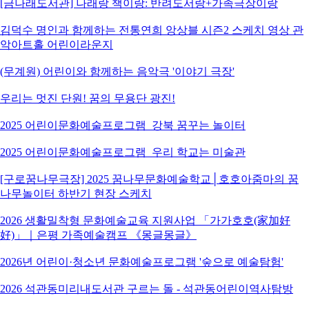
[금나래도서관] 나래랑 책이랑: 반려도서랑+가족극장이랑
김덕수 명인과 함께하는 전통연희 앙상블 시즌2 스케치 영상 관
악아트홀 어린이라운지
(무계원) 어린이와 함께하는 음악극 '이야기 극장'
우리는 멋진 단원! 꿈의 무용단 광진!
2025 어린이문화예술프로그램_강북 꿈꾸는 놀이터
2025 어린이문화예술프로그램_우리 학교는 미술관
[구로꿈나무극장] 2025 꿈나무문화예술학교│호호아줌마의 꿈
나무놀이터 하반기 현장 스케치
2026 생활밀착형 문화예술교육 지원사업 「가가호호(家加好
好)」｜은평 가족예술캠프 《몽글몽글》
2026년 어린이·청소년 문화예술프로그램 '숲으로 예술탐험'
2026 석관동미리내도서관 구르는 돌 - 석관동어린이역사탐방